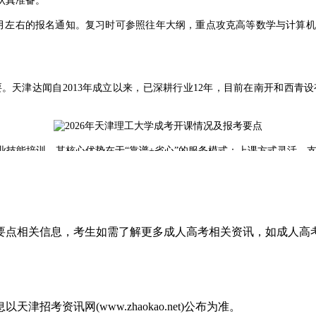
认真准备。
月左右的报名通知。复习时可参照往年大纲，重点攻克高等数学与计算
津达闻自2013年成立以来，已深耕行业12年，目前在南开和西青
培训。其核心优势在于“靠谱+省心”的服务模式：上课方式灵活，支持
，还是想专本套读的在校生，这里都能提供定制化的提升方案。
。天津成考网预祝各位考生备考顺利，通过正规渠道完成学历提升，开启职
考要点相关信息，考生如需了解更多成人高考相关资讯，如成人
考资讯网(www.zhaokao.net)公布为准。