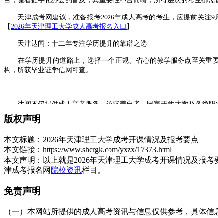
目，随着数字化办公的普及，其重要性不言而喻，所有层次的考生都需
天津成考网建议，准备报考2026年成人高考的考生，应提前关注9
【
2026年天津理工大学成人高考报名入口
】
天津达闻：十二年专注学历提升的靠谱之选
在学历提升的道路上，选择一个正规、省心的教学服务点至关重要。天
构，所获毕业证学信网可查。
达闻不仅提供成人高考服务，还涵盖自考、国家开放大学及各类职业技能
报名、选课到毕业手续全程一对一跟进。无论是初高中起点的在职人员
版权声明
天津理工大学成考
2026年将继续为广大学子提供优质的教育资源
本文标题：
2026年天津理工大学成考开课情况及报考要点
展开全文
本文链接：
https://www.shcrgk.com/yxzx/17373.html
本文声明：
以上就是2026年天津理工大学成考开课情况及报
津成考报名网
院校资讯
栏目。
免责声明
（一）本网站所提供的成人高考资讯与信息仅供参考，具体信息以天津招