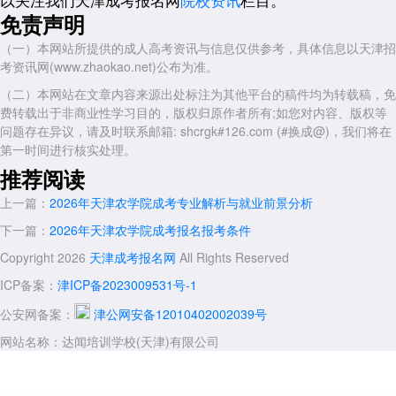
点击进入【
2026年天津农学院成考报名入口
】，在报名系统开放
免责声明
间，请第一时间登录天津市教育招生考试院官网，按照“注册账号—填报
志愿—网上缴费”的步骤完成操作，避开网络拥堵高峰。
（一）本网站所提供的成人高考资讯与信息仅供参考，具体信息以天津招
考资讯网(www.zhaokao.net)公布为准。
四、2026年报考政策衍生与学历价值解读
（二）本网站在文章内容来源出处标注为其他平台的稿件均为转载稿，免
随着2026年学历提升政策的日益规范，成人高考的含金量和社会认
费转载出于非商业性学习目的，版权归原作者所有;如您对内容、版权等
可度也在稳步提升。
问题存在异议，请及时联系邮箱: shcrgk#126.com (#换成@)，我们将在
1. 学制与学习形式： 天津农学院成考主要采用业余学习形式，学制
第一时间进行核实处理。
一般为2年或2.5年。这种弹性的学习安排充分考虑了在职人士的时间限
推荐阅读
制，周末或晚间上课的方式让工作学习两不误。
上一篇：
2026年天津农学院成考专业解析与就业前景分析
2. 学历用途广泛： 通过天津农学院成考获得的学历是国家承认、学
信网可查的正规学历。它不仅符合大多数公务员考试的本科起点要求，持
下一篇：
2026年天津农学院成考报名报考条件
有成人本科学历也可直接报考研究生，无需额外等待年限。此外，在司
Copyright 2026
天津成考报名网
All Rights Reserved
法、公证等职业资格考试中，该学历同样具备报考资格。
ICP备案：
津ICP备2023009531号-1
2026年报考
天津农学院成考
的整体费用透明且规范，无论是学费
是报名费，都在大多数考生的可承受范围内。天津农学院成考凭借其低廉
公安网备案：
津公网安备12010402002039号
的学费成本和实用的专业设置，成为了天津地区在职人员提升学历的理想
网站名称：达闻培训学校(天津)有限公司
选择。建议有意向的考生密切关注天津成考网发布的最新资讯，提前准备
好复习资料，在9月报名开启时及时完成报名，为2026年的升学之路打下
坚实基础。