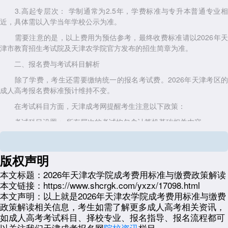
3.高起专层次： 学制通常为2.5年，学费标准与专升本普通专业相
近，具体需以入学当年学校公示为准。
需要注意的是，以上费用为预估参考，最终收费标准请以2026年天
津市教育招生考试院及天津农学院官方发布的招生简章为准。
二、报名费与考试科目解析
除了学费，考生还需要缴纳统一的报名考试费。2026年天津考区的
成人高考报名费标准预计维持不变。
在考试科目方面，天津成考网提醒考生注意以下政策：
考试科目设置： 所有层次的考试均包含计算机基础相关内容。
分值说明： 成人高考四科考试总分通常为600分(具体视专业类别而
定)，考生需根据所报专业类别复习相应科目。
版权声明
缴费方式： 通过网上资格审核的考生，可直接在报名系统完成缴
本文标题：
2026年天津农学院成考费用标准与缴费政策解读
费，无需现场确认。逾期未缴费视为自动放弃报名，费用不予退还。
本文链接：
https://www.shcrgk.com/yxzx/17098.html
三、2026年天津农学院成考报名入口与流程
本文声明：
以上就是2026年天津农学院成考费用标准与缴费
政策解读相关信息，考生如需了解更多成人高考相关资讯，
2026年天津成人高考的报名时间预计在9月上旬启动。为了方便广大
如成人高考考试科目、择校专业、报名指导、报名流程都可
考生顺利完成报名，天津成考网特别整理了官方通道指引。
以关注我们天津成考报名网
院校资讯
栏目。