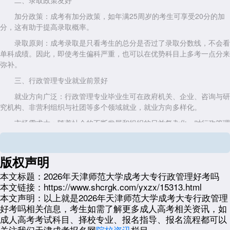
二、录取政策友好
加分政策：成考有加分政策，如年满25周岁的考生可享受20分的加
分，这有助于提高录取概率。
录取原则：成考录取是只看考生的总分是否过了录取分数线，不会看
单科成绩。因此，即使考生偏科严重，也可以在优势科目上多考一点分来
弥补。
三、行政管理专业就业前景好
就业方向广泛：行政管理专业毕业生可在政府机关、企业、咨询与研
究机构、非营利组织与社团等多个领域就业，就业方向多样化。
市场需求大：随着社会的不断发展和组织的日益复杂化，对行政管理
人才的需求也在持续增长。行政管理专业毕业生具备扎实的专业技能和良
好的综合素质，容易在职场上脱颖而出。
版权声明
四、备考建议
本文标题：
2026年天津师范大学成考大专行政管理好考吗
制定备考计划：根据考试科目和自身情况，制定合理的备考计划，确
本文链接：
https://www.shcrgk.com/yxzx/15313.html
保每门科目都能得到充分的复习。
本文声明：
以上就是2026年天津师范大学成考大专行政管理
注重基础知识：成考考试主要考察基础知识，因此要注重对基础知识
好考吗相关信息，考生如需了解更多成人高考相关资讯，如
的掌握和理解。
成人高考考试科目、择校专业、报名指导、报名流程都可以
关注我们天津成考报名网
院校资讯
栏目。
多做模拟题：通过做模拟题可以熟悉考试题型和难度，提高解题能力