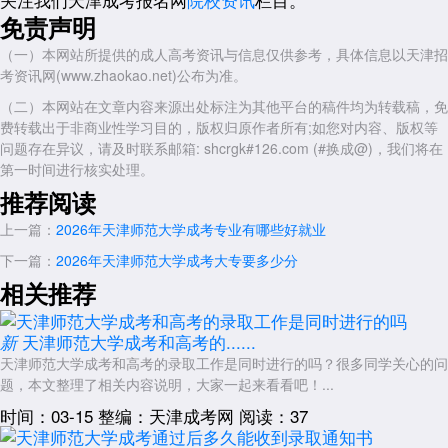
和应试技巧。
免责声明
以上就是关于：“2026年天津师范大学成考大专行政管理好考吗”的简
（一）本网站所提供的成人高考资讯与信息仅供参考，具体信息以天津招
单介绍，想了解更多内容，可以持续关注
天津成人高考
网
考资讯网(www.zhaokao.net)公布为准。
www.shcrgk.com
（二）本网站在文章内容来源出处标注为其他平台的稿件均为转载稿，免
展开全文
费转载出于非商业性学习目的，版权归原作者所有;如您对内容、版权等
问题存在异议，请及时联系邮箱: shcrgk#126.com (#换成@)，我们将在
第一时间进行核实处理。
推荐阅读
上一篇：
2026年天津师范大学成考专业有哪些好就业
下一篇：
2026年天津师范大学成考大专要多少分
相关推荐
天津师范大学成考和高考的......
新
天津师范大学成考和高考的录取工作是同时进行的吗？很多同学关心的问
题，本文整理了相关内容说明，大家一起来看看吧！...
时间：03-15
整编：天津成考网
阅读：37