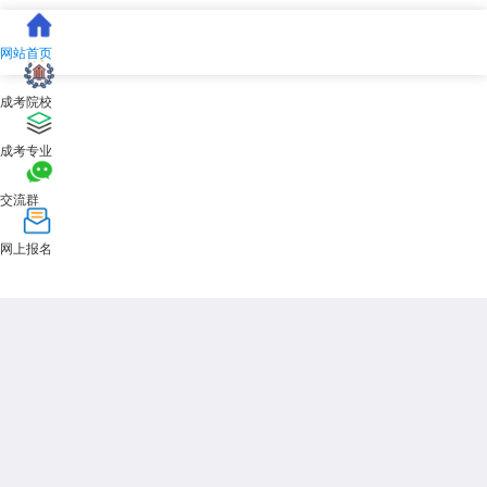
科。
天津达闻培训坚持"线上+面授"融合教学模式，并配备一对一教务老
网站首页
师全程服务，有效解决在职学员的工学矛盾。公司以"学员自我实现"为核
心价值，以"教学质量过硬、管理服务到位"为具体要求，致力于打造天津
成考院校
最专业的成人教育培训品牌。
无论你是首次报考
天津成人高考
还是准备提升学历，认准正规教
成考专业
点、紧跟政策节奏，才能顺利完成学业。天津师范大学成人高考教学点报
名已陆续启动，建议考生尽早咨询天津成考网，获取一手报考信息。
交流群
展开全文
网上报名