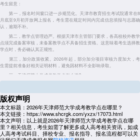
考生留意：
第一，报名时间窗口进一步规范化。天津市教育招生考试院通常在8
月底至9月初开放网上报名，考生需在规定时间内完成信息填报与志愿确
认，逾期不补。
第二，教学点管理趋严。根据天津市主管部门要求，各高校校外教学
点须完成备案审核，未备案教学点不具备招生资格。这意味着考生选择教
学点时，务必确认其正规性。
第三，加分政策收紧。2026年起，部分加分项目审核力度加大，考
生需提前准备好相关证明材料，避免因材料不全影响录取。
三、天津师范大学成考教学点怎么选?
目前天津师范大学成人高考设有多个校外教学点，分布在南开区、西
青区等区域。考生在选择时应重点关注三个维度：是否具备高校官方授
版权声明
权、办学场地是否标准化、教务服务是否完善。
本文标题：
2026年天津师范大学成考教学点在哪里？
对于在职考生而言，教学点距离通勤是否便利、是否支持线上线下融
本文链接：
https://www.shcrgk.com/yxzx/17073.html
合学习，直接影响能否坚持到毕业。天津成考网建议考生优先选择配备多
本文声明：
以上就是2026年天津师范大学成考教学点在哪
媒体教室、有专职教务老师跟踪服务的正规教学点，避免因管理松散导致
里？相关信息，考生如需了解更多成人高考相关资讯，如成
中途放弃。
人高考考试科目、择校专业、报名指导、报名流程都可以关
点击进入【
2026年天津师范大学成人高考报名入口
】，即可查看
注我们天津成考报名网
院校资讯
栏目。