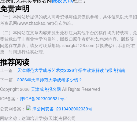
年最新招生计划、专业目录及各教学点分布情况，提前锁定适合自己的报
免责声明
考方向。
（一）本网站所提供的成人高考资讯与信息仅供参考，具体信息以天津招
四、2026年报考流程与备考建议
考资讯网(www.zhaokao.net)公布为准。
天津成考网梳理了2026年天津师范大学成考的完整报考流程：8月中
（二）本网站在文章内容来源出处标注为其他平台的稿件均为转载稿，免
下旬关注天津市教育招生考试院公告→9月初完成网上报名与志愿填报
费转载出于非商业性学习目的，版权归原作者所有;如您对内容、版权等
→10月中下旬参加全国统一考试→11月查询成绩→12月查看录取结果→
问题存在异议，请及时联系邮箱: shcrgk#126.com (#换成@)，我们将在
次年3月正式入学。
第一时间进行核实处理。
建议考生从现在开始系统复习，尤其是政治科目，近年来命题趋势偏
推荐阅读
重时政结合，需重点关注2025至2026年的重大政策事件。
上一篇：
天津师范大学成考艺术类2026年招生政策解读与报考指南
五、天津成考网的服务优势
下一篇：
2026年天津师范大学成考多少钱？
关于天津达闻培训——天津成人学历提升正规品牌
Copyright 2026
天津成考报名网
All Rights Reserved
天津达闻教育信息咨询有限公司成立于2013年，是经天津市主管部
ICP备案：
津ICP备2023009531号-1
门备案的正规成人教育教学点。公司自创立以来，严格执行党和国家的教
育方针，依法经营，与天津多所高校建立校外教学点合作关系，累计服务
公安网备案：
津公网安备12010402002039号
数千名在职人员及在校专科生完成学历提升。
网站名称：达闻培训学校(天津)有限公司
公司现设南开、西青两个标准化校区，配备多媒体空调教室，办学环
境一流。业务覆盖成人高考、自学考试、国家开放大学、英语等级考试及
各类职业技能培训，专业门类涵盖师范、经管、理工、农学、医药等学