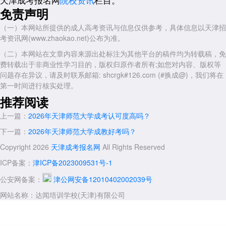
电子注册备案表，非天津户籍需提供有效期内居住证。
免责声明
如果你正在规划2026年天津师范大学成人高考的报考，建议尽早明
确目标专业，点击进入【
（一）本网站所提供的成人高考资讯与信息仅供参考，具体信息以天津招
2026年天津师范大学成人高考报名入口
】完
预报名，锁定考位后再系统备考，避免因名额紧张错失机会。
考资讯网(www.zhaokao.net)公布为准。
四、录取规则与备考建议
（二）本网站在文章内容来源出处标注为其他平台的稿件均为转载稿，免
费转载出于非商业性学习目的，版权归原作者所有;如您对内容、版权等
天津师范大学录取遵循"分数优先"原则，总分相同时按专业基础课、
问题存在异议，请及时联系邮箱: shcrgk#126.com (#换成@)，我们将在
政治、英语顺序排序。建议考生以571.5分为学前教育专业的保底目标，
第一时间进行核实处理。
软件工程专业重点突破专业课及格线。备考周期建议不少于6个月，基础
推荐阅读
阶段攻英语词汇与政治框架，强化阶段刷历年真题，冲刺阶段每周模拟两
次。
上一篇：
2026年天津师范大学成考认可度高吗？
天津师范大学成考
录取率虽然不高，但选对路径依然能稳稳上岸。如
下一篇：
2026年天津师范大学成教好考吗？
果你希望在备考过程中获得专业指导与全程陪伴，不妨了解一下天津达闻
Copyright 2026
天津成考报名网
All Rights Reserved
培训——2013年创办，经验足不跑路;高校合作教学点，正规可靠毕业有
保障;数千成功案例口碑看得见;教务一对一拒绝放养式学习;性价比高无隐
ICP备案：
津ICP备2023009531号-1
形收费;省心一站式服务直至毕业。2026年天津师范大学成考录取率摆在
公安网备案：
津公网安备12010402002039号
这里，与其盲目冲刺，不如借力专业团队，把22%的概率变成你的
100%。
网站名称：达闻培训学校(天津)有限公司
展开全文