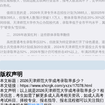
招生规模较大，但因适配互联网行业需求，报考人数居高不下，竞争同样
白热化。
值得注意的是，2026年天津专升本总招生计划为3885人，较2025年
增加395人，但报考人数预计突破1.1万人，整体录取率仍在20%-30%区
间徘徊。天津师范大学作为公办院校代表，录取率低于全市平均水平，属
于"硬骨头"型目标。
二、2026年政策红利：这些群体录取率翻倍
虽然普通考生录取率仅22%，但政策为特定群体打开了绿色通道。退
役士兵凭借单列计划或加20分政策，2024年天津师范大学退役士兵专项
计划录取率达52%，2026年预计仍可维持在45%以上。年满25周岁考生
自动加20分，这一政策对在职考生尤为友好。此外，在全国职业院校技
能大赛获三等奖以上、省级劳模、基层服务期满人员等均可申请免试入
学。
版权声明
三、2026年天津师范大学成考报考指南
本文标题：
2026天津师范大学成考录取率多少？
天津师范大学2026年专升本招生专业涵盖法学、行政管理、工商管
本文链接：
https://www.shcrgk.com/yxzx/17078.html
理、会计学、经济学、汉语言文学、数学与应用数学、计算机科学与技
本文声明：
以上就是2026天津师范大学成考录取率多少？相
术、教育学、学前教育等。考试科目为政治、英语加专业基础课，总分
关信息，考生如需了解更多成人高考相关资讯，如成人高考
600分，所有层次均需考查计算机基础。报名时间预计在8月下旬至9月中
考试科目、择校专业、报名指导、报名流程都可以关注我们
旬，通过天津市招考资讯网完成网上报名，专升本考生需上传学信网学历
天津成考报名网
院校资讯
栏目。