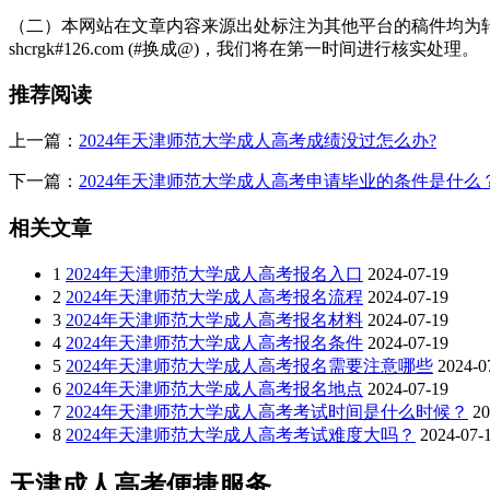
会计学：研究会计信息的收集、记录、报告和分析的科学。
（二）本网站在文章内容来源出处标注为其他平台的稿件均为转
shcrgk#126.com (#换成@)，我们将在第一时间进行核实处理。
市场营销：研究企业市场营销活动及其规律性的学科。
推荐阅读
其他可能的经济管理类专业，如财务管理、人力资源管理等，具体
艺术设计类
上一篇：
2024年天津师范大学成人高考成绩没过怎么办?
可能包含的专业如艺术设计、视觉传达设计等，但具体是否招生需
下一篇：
2024年天津师范大学成人高考申请毕业的条件是什么
请注意，以上仅为可能包含的专业大类及部分具体专业示例，并非20
相关文章
兴趣和发展方向，并具备相应的报考资格。
1
2024年天津师范大学成人高考报名入口
2024-07-19
此外，考生还应关注学校官方网站及相关渠道发布的最新招生信息，
2
2024年天津师范大学成人高考报名流程
2024-07-19
展开全文
3
2024年天津师范大学成人高考报名材料
2024-07-19
4
2024年天津师范大学成人高考报名条件
2024-07-19
5
2024年天津师范大学成人高考报名需要注意哪些
2024-0
6
2024年天津师范大学成人高考报名地点
2024-07-19
7
2024年天津师范大学成人高考考试时间是什么时候？
20
8
2024年天津师范大学成人高考考试难度大吗？
2024-07-
天津成人高考便捷服务