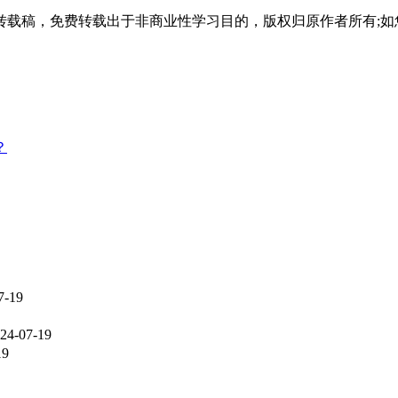
载稿，免费转载出于非商业性学习目的，版权归原作者所有;如
需参考当年招生简章。
参考当年招生简章。
？
24年天津师范大学成人高考全部招生专业。考生在选择报考专业时，应
以便及时了解专业的具体设置、课程设置、教学计划及就业前景等方面
7-19
24-07-19
19