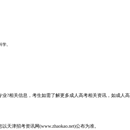
科学。
年招生简章。
些专业?相关信息，考生如需了解更多成人高考相关资讯，如成人
及应用。
具体需参考当年招生简章。
考资讯网(www.zhaokao.net)公布为准。