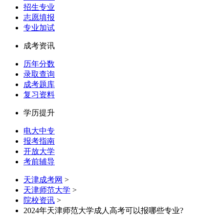
招生专业
志愿填报
专业加试
成考资讯
历年分数
录取查询
成考题库
复习资料
学历提升
电大中专
报考指南
开放大学
考前辅导
天津成考网
>
天津师范大学
>
院校资讯
>
2024年天津师范大学成人高考可以报哪些专业?