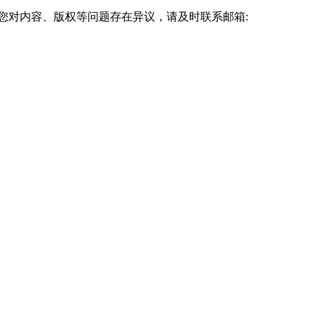
您对内容、版权等问题存在异议，请及时联系邮箱:
仔细阅读并遵守学校的招生简章和报名要求，确保所选专业符合自己的
的详细信息。