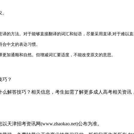
。
义。
译的方法。对于能够直接翻译的词汇和短语，尽量采用直译;对于难以直
符合中文的表达习惯。
更加通顺和自然。但增减词汇要适度，不能改变原文的意思。
、主谓一致等。
技巧？
有什么解答技巧？相关信息，考生如需了解更多成人高考相关资
否准确传达了原文的意思。
有针对性地进行练习。
考资讯网(www.zhaokao.net)公布为准。
翻译速度和准确性。