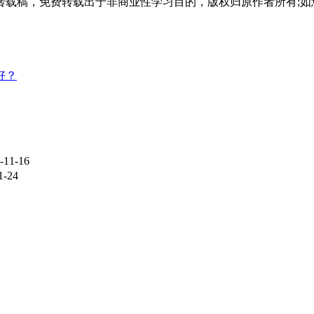
载稿，免费转载出于非商业性学习目的，版权归原作者所有;如
翻译任务，提高应试能力。
好？
-11-16
1-24