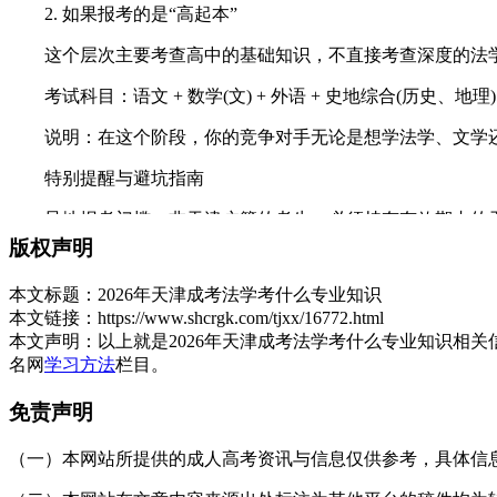
2. 如果报考的是“高起本”
这个层次主要考查高中的基础知识，不直接考查深度的法
考试科目：语文 + 数学(文) + 外语 + 史地综合(历史、地理
说明：在这个阶段，你的竞争对手无论是想学法学、文学还
特别提醒与避坑指南
异地报考门槛：非天津户籍的考生，必须持有有效期内的天津
版权声明
院校招生变动：根据最新的成考改革趋势，部分高校正在缩减
细查阅当年天津市教育招生考试院公布的最新《招生专业目录》
本文标题：
2026年天津成考法学考什么专业知识
本文链接：
https://www.shcrgk.com/tjxx/16772.html
以上就是关于：“2026年天津成考法学考什么专业知识”的
本文声明：
以上就是2026年天津成考法学考什么专业知识相
名网
学习方法
栏目。
展开全文
免责声明
（一）本网站所提供的成人高考资讯与信息仅供参考，具体信息以天津招