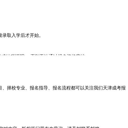
被录取入学后才开始。
或纳税证明)，否则无法通过报名资格审核。
商管理等相关联的专业方向。建议你在8月份报名时，务必仔
hcrgk.com
科目、择校专业、报名指导、报名流程都可以关注我们天津成考报