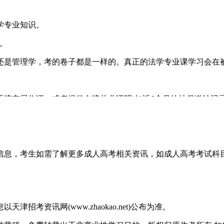
学专业知识。
)。
是管理学，考的卷子都是一样的。真正的法学专业课学习会在
市居住证，或者提供在津从业证明(如近6个月的社保缴纳记录
传统的文科类专业，并新增了像法律事务、人力资源管理、工
，确认心仪的院校是否依然招收“法学”专业，以免报空。
简单介绍，想了解更多内容，可以持续关注
天津成人高考
网www.s
关信息，考生如需了解更多成人高考相关资讯，如成人高考考试
考资讯网(www.zhaokao.net)公布为准。