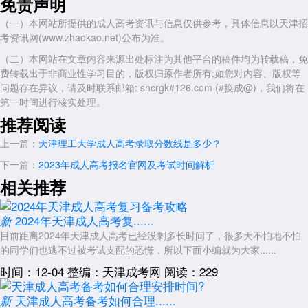
免责声明
这样可以避免后续可能的财务压力。
（一）本网站所提供的成人高考资讯与信息仅供参考，具体信息以天津招
了解天津成人高考学费缴纳的重要性和风险，并选择最佳的缴费时间
考资讯网(www.zhaokao.net)公布为准。
是每位天津成人高考生的重要任务。提前缴纳学费可以避免经济负担和精
（二）本网站在文章内容来源出处标注为其他平台的稿件均为转载稿，免
力分散，享受到优惠政策，而晚期缴纳则存在滞纳金增加和录取结果延迟
费转载出于非商业性学习目的，版权归原作者所有;如您对内容、版权等
的风险。因此，我们应该合理规划自己的缴费时间，最大程度地保证自己
问题存在异议，请及时联系邮箱: shcrgk#126.com (#换成@)，我们将在
的考试成绩和未来发展计划。
第一时间进行核实处理。
不管何时缴纳学费，都希望每位天津成人高考生都能够顺利通过考
推荐阅读
试，实现自己的大学梦想!
上一篇：
天津理工大学成人高考录取分数线是多少？
展开全文
下一篇：
2023年成人高考报名官网及考试时间解析
相关推荐
2024年天津成人高考复......
新
目前距离2024年天津成人高考已经没剩多长时间了，很多天不怕地不怕
的同学们也逃不过被考试支配的恐慌，所以下面小编就为大家......
时间：12-04
整编：天津成考网
阅读：229
天津成人高考备考如何合理......
新