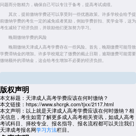
问题而分散精力，确保自己可以专注于备考，提高考试成绩。
其次，提前缴纳学费还可以享受到一些优惠政策。许多学校会给予提
前缴纳学费的考生一定的减免或者奖励，例如学费折扣、奖学金等，这为
考生减轻了经济负担，并鼓励他们更加努力学习。
晚期缴纳学费的风险
晚期缴纳天津成人高考学费存在一些风险。首先，晚期缴费可能导致
学费滞纳金的增加。许多学校规定了缴费的截止日期，逾期缴费可能需要
缴纳额外的滞纳金，这会给考生增加不必要的经济负担。
其次，晚期缴纳学费可能会延迟成绩的发布和录取结果的公布。学校
通常会在学费缴纳完成后才进行成绩审核和录取工作，因此晚期缴费可能
会导致考生的录取结果延迟。
版权声明
最佳缴费时间
本文标题：
天津成人高考学费应该在何时缴纳？
了解了提前缴纳和晚期缴纳的风险后，我们可以得出最佳缴费时间。
本文链接：
https://www.shcrgk.com/tjxx/2117.html
最佳缴费时间应是在规定的截止日期前，以确保缴费及时到账。这样做不
本文声明：
以上就是天津成人高考学费应该在何时缴纳？相
仅有利于自己的成绩和录取结果，还可以避免不必要的经济负担。
关信息，考生如需了解更多成人高考相关资讯，如成人高考
考试科目、择校专业、报名指导、报名流程都可以关注我们
考生可以提前了解学校的规定，确定学费缴纳的具体时间，并根据自
天津成考报名网
学习方法
栏目。
己的经济状况合理安排。可以选择在自己经济状况较好的时期提前缴纳，