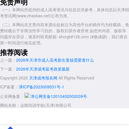
免责声明
册。一般情况下，学籍信息会在入学当年的5月至6月期间陆续在学信网
上显示。如果在入学当年6月底之后仍然查询不到学籍信息，建议尽快联
（一）本网站所提供的成人高考资讯与信息仅供参考，具体信息以天津招
系所在院校的继续教育学院或成人教育管理部门进行核实。
考资讯网(www.zhaokao.net)公布为准。
四、查询时的常见问题
（二）本网站在文章内容来源出处标注为其他平台的稿件均为转载稿，免
费转载出于非商业性学习目的，版权归原作者所有;如您对内容、版权等
第一种情况是查询不到任何学籍信息。可能原因包括：学校尚未完成
问题存在异议，请及时联系邮箱: shcrgk#126.com (#换成@)，我们将在
学籍注册、新生复核未通过、身份证号码或姓名与报考时填写不一致、登
第一时间进行核实处理。
录的账号信息与本人实际信息不匹配。建议先确认查询时间是否过早，核
推荐阅读
对个人信息是否准确无误，如确认无误仍无法查到，应联系录取院校询
问。
上一篇：
2026年天津市成人高考新生复核需要查什么
第二种情况是学籍状态显示异常。正常的学籍状态应为“在籍”或“注
下一篇：
2026年天津成考延考政策最新
册学籍”。如果显示“休学”“保留学籍”等状态，说明学生本人曾办理过相关
Copyright 2026
天津成考报名网
All Rights Reserved
手续。如果显示非本人预期的状态，需及时联系学校学籍管理部门核实。
ICP备案：
津ICP备2023009531号-1
第三种情况是个人信息有误。如果在学信网上发现姓名、身份证号、
专业等关键信息与实际不符，应尽快向学校提出更正申请，由学校按规定
公安网备案：
津公网安备12010402002039号
程序向上级部门申请修改。这类更正有一定的时间窗口，逾期可能无法办
网站名称：达闻培训学校(天津)有限公司
理。
五、查询注意事项
学信网查询学籍和学历信息目前是免费的，考生无需向任何机构或个