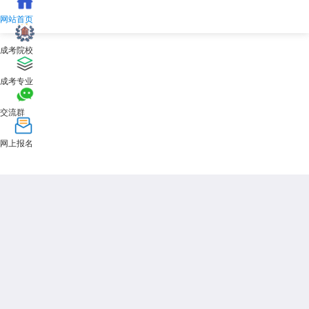
人支付费用。请妥善保管个人账号和密码，不要将账号借给他人使用，以
免信息泄露。此外，学信网的学籍信息是学历证书电子注册的基础，只有
网站首页
学信网上有在籍记录且正常毕业的学生，才能获得国家承认的成人高等教
育学历证书。因此，建议2026年天津市成人高考的每一位新生都要在入
成考院校
学后主动查询并核对自己的学籍信息。
2026年
天津市成人高考
学籍怎么查询的核心答案是：通过学信网注
成考专业
册并登录个人账号，在学信档案中查看高等教育学籍信息。查询前需确认
学校已完成学籍注册，通常在入学当年5月至6月后可查。如遇问题，应
交流群
及时与录取院校继续教育学院联系。以上内容基于现行政策整理，2026
年具体情况请以学信网及天津市各成人高校的官方通知为准。
网上报名
展开全文