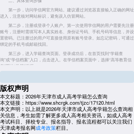
二、具体查询步骤
第一步，访问学信网官方网站。建议通过浏览器直接输入正确的网址
进入，注意核对网站标识，避免误入仿冒网站。
第二步，注册或登录个人账户。第一次使用学信网的用户需要先注册
账号，注册时需填写本人真实姓名、身份证号码、手机号码等信息，并设
置密码。已注册过的用户可直接使用原有账号登录。如忘记密码，可通过
绑定的手机号或邮箱找回。
第三步，进入学籍查询页面。登录成功后，在首页找到“学籍查
询”或“学信档案”入口，点击进入。在学信档案页面中，选择“高等教育信
息”下的“学籍”选项。
第四步，查看学籍信息。系统会显示本人名下所有高等教育学籍记
录。考生找到“天津市成人高考”或对应的录取院校名称，点击进入即可查
版权声明
看详细的学籍信息，包括姓名、性别、出生日期、身份证号、院校名称、
专业名称、学习形式、入学日期、预计毕业日期以及当前学籍状态。
本文标题：
2026年天津市成人高考学籍怎么查询
本文链接：
https://www.shcrgk.com/tjzc/17120.html
三、学籍查询的时间节点
本文声明：
以上就是2026年天津市成人高考学籍怎么查询相
2026年天津市成人高考的录取工作一般在每年12月前后完成，新生
关信息，考生如需了解更多成人高考相关资讯，如成人高考
入学时间通常在次年春季(即2027年3月左右)。需要特别说明的是，新生
考试科目、择校专业、报名指导、报名流程都可以关注我们
入校后并不会立即在学信网上查到学籍信息。学校需要先完成新生入学资
天津成考报名网
成考政策
栏目。
格复核，复核通过后才会将新生信息统一上报至教育部门进行学籍电子注