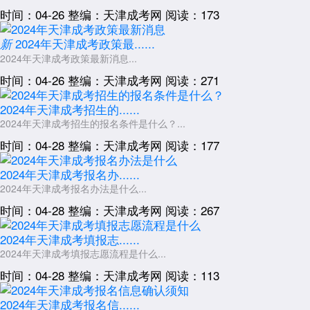
由于2026年天津成考新政策是什么的完整文件尚未正式发布，考生
时间：04-26
整编：天津成考网
阅读：173
务必警惕网上各类“内部消息”和“政策解读”类误导信息。唯一权威发布平
台为“天津招考资讯网”(天津市教育招生考试院官网)及其同名微信公众
2024年天津成考政策最......
新
号。任何声称“提前获取内部名额”“包过录取”“代报名占位”的行为均属违
2024年天津成考政策最新消息...
规欺诈，请勿轻信。
时间：04-26
整编：天津成考网
阅读：271
总结而言，2026年
天津成考
新政策是什么的核心方向可概括为“专业
优化、审核从严、管理规范”。考生应在2026年7月起密切关注官方通
2024年天津成考招生的......
知，提前准备好居住证、学历认证报告等核心材料，并根据专业调整趋势
2024年天津成考招生的报名条件是什么？...
合理选择报考志愿。成人高考是国家正规学历提升渠道，唯有立足自身实
际、踏实备考，方能顺利通过。
时间：04-28
整编：天津成考网
阅读：177
展开全文
2024年天津成考报名办......
2024年天津成考报名办法是什么...
时间：04-28
整编：天津成考网
阅读：267
2024年天津成考填报志......
2024年天津成考填报志愿流程是什么...
时间：04-28
整编：天津成考网
阅读：113
2024年天津成考报名信......