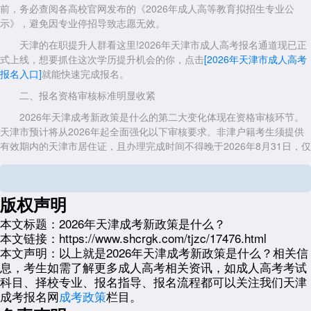
前，务必查阅各高校官网发布的《2026年成人高等教育拟招生专业公
示》，避免因专业停招导致志愿无效。
天津的在职提升人群看这里!2026年天津市成人高考报名通道现已正
式上线，想要抓住这次学历提升机会的你，点击
[2026年天津市成人高考
报名入口]
就能快速完成报名。
二、报名资格审核标准明显收紧
2026年天津成考新政策是什么的第二大变化体现在资格审核环节。
天津市预计将从2026年起全面强化以下审核要求。非津户籍考生须提供
有效期内的天津市居住证，且办理完成时间不得晚于2026年8月31日，仅
凭居住证回执或临时登记将不再被认可。专升本考生的前置学历审核将统
一要求提供学信网《教育部学历证书电子注册备案表》，在线验证码有效
期须覆盖报名审核周期。对于2002年以前毕业的专升本考生，因学信网
版权声明
无法在线核验，须提前办理学历认证报告，该流程耗时较长，建议此类考
生尽早启动认证程序。此外，医学类专业的执业资格证审核将对接国家卫
本文标题：
2026年天津成考新政策是什么？
健委数据库，持假证报考行为将被系统自动拦截。
本文链接：
https://www.shcrgk.com/tjzc/17476.html
本文声明：
以上就是2026年天津成考新政策是什么？相关信
三、考试科目与形式可能的微调
息，考生如需了解更多成人高考相关资讯，如成人高考考试
关于2026年天津成考新政策是什么中的考试环节，目前尚无官方文
科目、择校专业、报名指导、报名流程都可以关注我们天津
件明确调整统考科目设置。预计2026年高起专、高起本、专升本三类层
成考报名网
成考政策
栏目。
次的统考科目仍与2025年保持一致。但需要关注的是，天津市在2025年