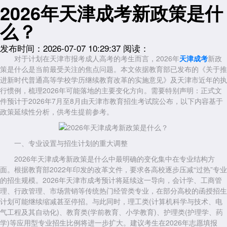
2026年天津成考新政策是什
么？
发布时间：2026-07-07 10:29:37
阅读：
对于计划在天津市报考成人高考的考生而言，2026年
天津成考
新政
策是什么是当前最受关注的焦点问题。本文依据教育部已发布的《关于推
进新时代普通高等学校学历继续教育改革的实施意见》及天津市近年的执
行惯例，梳理2026年可能落地的主要变化方向。需要特别声明：正式文
件预计于2026年7月至8月由天津市教育招生考试院公布，以下内容基于
政策延续性分析，供考生提前参考。
一、专业设置与招生计划的重大调整
2026年天津成考新政策是什么中最明确的变化集中在专业结构方
面。根据教育部2022年印发的改革文件，要求各高校逐步压减“过热”专业
的招生规模。2026年天津市成考预计将延续这一导向，会计学、工商管
理、行政管理、市场营销等传统热门经管类专业，在部分高校的函授招生
计划可能继续缩减甚至停招。与此同时，理工类(计算机科学与技术、电
气工程及其自动化)、教育类(学前教育、小学教育)、护理类(护理学、药
学)等应用型专业招生比例将进一步扩大。建议考生在2026年志愿填报