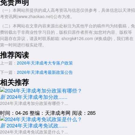
免责声明
已在部分考点试点“人脸识别入场”和“智能安检门”等考务升级措施，2026
（一）本网站所提供的成人高考资讯与信息仅供参考，具体信息以天津招
年有望在全市所有考区全面推行，以严防替考作弊行为。同时，英语科目
考资讯网(www.zhaokao.net)公布为准。
是否增加听力测试的讨论尚未落地，2026年大概率维持现有笔试形式，
具体以考试大纲为准。
（二）本网站在文章内容来源出处标注为其他平台的稿件均为转载稿，免
费转载出于非商业性学习目的，版权归原作者所有;如您对内容、版权等
四、学费标准与学制的可能变动
问题存在异议，请及时联系邮箱: shcrgk#126.com (#换成@)，我们将在
根据教育部“提高继续教育质量”的总体要求，2026年天津成考新政策
第一时间进行核实处理。
是什么中学费调整的可能性较大。天津市现行成人高考学费标准(文史类
推荐阅读
1600至2000元/年，理工类1800至2400元/年)已执行多年，2026年部分
高校可能依据办学成本进行适度上调，幅度预计在5%至15%之间，具体
上一篇：
2026年天津成考大专落户政策
以各校招生简章公示为准。学制方面，高起专和专升本仍为2.5年，高起
下一篇：
2026年天津成考最新政策公告
本为5年，尚无缩短或延长的官方消息。
相关推荐
五、录取规则与加分政策的延续
录取原则预计保持不变，仍实行“学校负责、招办监督”的远程网上录
2024年天津成考加分政......
新
取。加分照顾政策大概率延续2025年标准：年满25周岁加20分投档，少
2024年天津成考加分政策有哪些？...
数民族考生加5分，烈士子女、荣立个人三等功及以上退役军人等群体享
有相应加分或免试资格。需要提醒的是，所有加分项目均需在报名时主动
时间：04-26
整编：天津成考网
阅读：285
申请并提交证明材料，逾期或漏报不予补办。
2024年天津成考免试政......
新
六、官方信息发布渠道与风险提示
2024年天津成考免试政策是什么？...