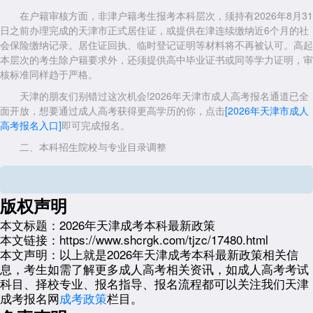
在户籍审核方面，非津户籍考生报考本科层次，须持有2026年8月31
日之前办理完成的天津市正式居住证，或提供在津连续缴纳近6个月的社
会保险缴纳记录。居住证回执、临时登记证明等材料将不再被认可。高起
本层次的考生除户籍要求外，还须提供高中毕业证书或同等学力证明，审
核标准同样趋于严格。
天津的朋友们别错过这次机会!2026年天津市成人高考报名通道已全
面开放，想要通过成人高考获得更高学历的你，点击
[2026年天津市成人
高考报名入口]
即可完成报名。
二、本科招生院校与专业目录调整
2026年天津成考本科最新政策中另一项重大变化体现在招生专业结
构上。根据教育部要求，各高校继续教育专业须与国家战略和区域产业需
求对接。2026年天津市成考本科层次预计出现以下调整。在专业压减方
版权声明
面，会计学、工商管理、行政管理、市场营销、人力资源管理、金融学等
本文标题：
2026年天津成考本科最新政策
传统经管类专业的函授招生计划将进一步缩减，部分院校可能直接停止上
本文链接：
https://www.shcrgk.com/tjzc/17480.html
述专业的专升本招生。在专业扩增方面，计算机科学与技术、软件工程、
本文声明：
以上就是2026年天津成考本科最新政策相关信
电气工程及其自动化、机械设计制造及其自动化等理工类专业招生规模预
息，考生如需了解更多成人高考相关资讯，如成人高考考试
计扩大;学前教育、小学教育等教育类专业因市场需求稳定，招生计划将
科目、择校专业、报名指导、报名流程都可以关注我们天津
保持或略有增加;护理学、药学等医药卫生类专业因报考人数持续增长，
成考报名网
成考政策
栏目。
预计继续维持较高招生比例。