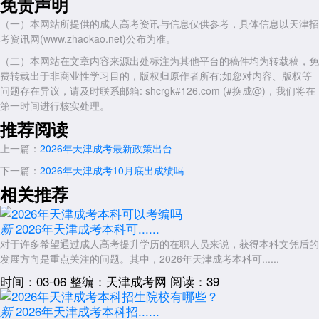
免责声明
2026年天津成考本科最新政策中还可能明确，各高校须在招生简章
（一）本网站所提供的成人高考资讯与信息仅供参考，具体信息以天津招
中完整公示各专业的授课形式(函授或业余)、面授教学地点、线下面授学
考资讯网(www.zhaokao.net)公布为准。
时占比等信息。考生在选报时不仅要关注专业名称，还应仔细核对这些教
学安排是否与自身工作生活条件相匹配。
（二）本网站在文章内容来源出处标注为其他平台的稿件均为转载稿，免
费转载出于非商业性学习目的，版权归原作者所有;如您对内容、版权等
三、考试科目与备考重点
问题存在异议，请及时联系邮箱: shcrgk#126.com (#换成@)，我们将在
2026年天津成考本科最新政策中统考科目预计维持不变。专升本层
第一时间进行核实处理。
次统考科目为政治、外语和一门专业基础课，专业基础课根据招生专业所
推荐阅读
属学科门类确定，例如理工类考高等数学(一)、经管类考高等数学(二)、
法学类考民法、教育类考教育理论、医学类考医学综合等。高起本层次统
上一篇：
2026年天津成考最新政策出台
考科目为语文、数学、外语加一门综合(文科考史地综合，理科考理化综
下一篇：
2026年天津成考10月底出成绩吗
合)。考生应根据报考专业提前明确考试科目，开展有针对性的复习。
相关推荐
四、学费标准与学制规定
关于学费，2026年天津成考本科最新政策本身不直接定价，但会要
2026年天津成考本科可......
新
求各招生院校在招生简章中明确公示收费项目和标准。参考天津市现行标
对于许多希望通过成人高考提升学历的在职人员来说，获得本科文凭后的
准，文史财经类专升本每年学费约1600至2000元，理工外语类每年约
发展方向是重点关注的问题。其中，2026年天津成考本科可......
1800至2400元，医学类每年约2400至3200元，艺术类相对更高。2026
年部分高校可能因办学成本上升而进行适度调整，具体以各校公示为准。
时间：03-06
整编：天津成考网
阅读：39
学制方面，专升本仍为2.5年，高起本为5年，目前无调整消息。
2026年天津成考本科招......
新
五、加分与免试政策