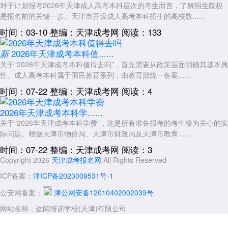
对于计划报考2026年天津成人高考本科层次的考生而言，了解招生院校
年满25周岁的考生在2026年天津成考本科最新政策中预计仍可享受
是报名前的关键一步。天津市开设成人高考本科招生的高校数......
加20分投档照顾，少数民族考生加5分。退役军人凭身份证、退役证及符
时间：03-10
整编：天津成考网
阅读：133
合专升本报考条件的学历证书，可申请免试就读天津市成人高校专升本。
所有加分和免试项目均须在报名期间主动提交证明材料，逾期不予补办。
2026年天津成考本科值......
新
六、风险提示与建议
关于“2026年天津成考本科值得去吗”，首先需要从政策层面明确其基本属
性。成人高考本科属于国民教育系列，由教育部统一备案......
网络上各类“包过”“代考”“快速拿证”等宣传均属违规欺诈，2026年天
津成考本科最新政策只会进一步强化考试纪律和毕业管理，不存在任何放
时间：07-22
整编：天津成考网
阅读：4
松的可能。考生应持续关注官方渠道发布的信息，提前完成居住证办理和
学历认证等准备工作，待2026年8月政策公告正式发布后，第一时间仔细
2026年天津成考本科学......
阅读原文，严格按要求完成报考。
关于“2026年天津成考本科学费”，这是所有准备报考的考生极为关心的实
际问题。根据天津市物价局、天津市财政局及天津市教育......
2026年
天津成考本科
最新政策的核心方向是“专业优化、审核从严、
管理规范”。考生应结合自身职业发展需求，理性选择应用型较强的本科
时间：07-22
整编：天津成考网
阅读：3
专业，切勿轻信非官方渠道的“内部信息”，踏实备考、诚信应考才是顺利
Copyright 2026
天津成考报名网
All Rights Reserved
录取的根本保障。祝各位考生备考顺利。
ICP备案：
津ICP备2023009531号-1
展开全文
公安网备案：
津公网安备12010402002039号
网站名称：达闻培训学校(天津)有限公司