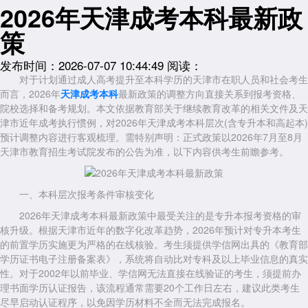
2026年天津成考本科最新政
策
发布时间：2026-07-07 10:44:49
阅读：
对于计划通过成人高考提升至本科学历的天津市在职人员和社会考生
而言，2026年
天津成考本科
最新政策的调整方向直接关系到报考资格、
院校选择和备考规划。本文依据教育部关于继续教育改革的相关文件及天
津市近年成考执行惯例，对2026年天津成考本科层次(含专升本和高起本)
预计调整内容进行客观梳理。需特别声明：正式政策以2026年7月至8月
天津市教育招生考试院发布的公告为准，以下内容供考生前瞻参考。
一、本科层次报考条件审核变化
2026年天津成考本科最新政策中最受关注的是专升本报考资格的审
核升级。根据天津市近年的数字化改革趋势，2026年预计对专升本考生
的前置学历实施更为严格的在线核验。考生须提供学信网出具的《教育部
学历证书电子注册备案表》，系统将自动比对专科及以上毕业信息的真实
性。对于2002年以前毕业、学信网无法直接在线验证的考生，须提前办
理书面学历认证报告，该流程通常需要20个工作日左右，建议此类考生
尽早启动认证程序，以免因学历材料不全而无法完成报名。