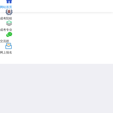
生，须经市教育招生考试院公示无异议后方为有效。考生需确保提供的证
网站首页
明材料真实有效，如有虚假，将取消其录取资格。
考生在报考前，应详细了解并核实当年的加分政策，确保自己符合相
成考院校
关条件并准备好相应的证明材料。如有任何疑问或需要帮助，可咨询当地
招生考试机构或相关学校招生办公室。
成考专业
2025年
天津成人高考
的加分政策为特定群体的考生提供了额外的录
交流群
取机会。考生应充分了解政策内容，确保自己能够正确享受相关优惠政
策。
网上报名
展开全文