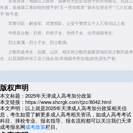
荣誉群体：地级以上政府、国家特大型企业授予的劳动模范、先进工
作者，或省级工青妇组织授予的“五一劳动奖章”“新长征突击手”“三八红旗
手”称号者;
军警功臣：解放军、武警部队、公安干警荣立个人三等功以上者;
华侨及台胞：归侨、归侨子女、华侨子女、台湾省籍考生;
烈士家属：烈士子女、烈士配偶;
少数民族考生：边疆、山区、牧区和少数民族聚居地区的少数民族考
生，以及国防科技工业三线企业(非地级市所在地)的先进生产者;
年龄加分：年满25周岁(截止至2025年12月31日)的考生，系统自动
认定，无需额外申请。
3. 10分：退役军人专属
版权声明
自主就业的退役士兵，凭身份证、退役证及学历证书，可在考试成绩
本文标题：
2025年天津成人高考加分政策
基础上加10分。需注意，若同时符合25周岁年龄加分条件，仅能选择更
本文链接：
https://www.shcrgk.com/tjzc/8042.html
高分值(20分)的选项。
本文声明：
以上就是2025年天津成人高考加分政策相关信
息，考生如需了解更多成人高考相关资讯，如成人高考考试
二、政策亮点：免试入学与身份认定
科目、择校专业、报名指导、报名流程都可以关注我们天津
除加分政策外，天津成人高考还为特定群体提供免试入学机会：
成考报名网
成考政策
栏目。