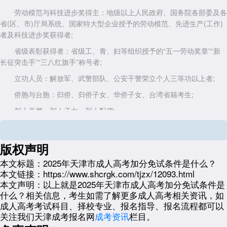
劳动模范与科技进步奖得主：地级以上人民政府、国务院各部委及各
省(区、市)厅局系统、国家特大型企业授予的劳动模范、先进生产(工作)
者及科技进步奖获得者;
省级表彰获得者：省级工、青、妇等组织授予的“五一劳动奖章”“新
长征突击手”“三八红旗手”称号者;
立功人员：解放军、武警部队、公安干警荣立个人三等功以上者;
侨胞与台胞：归侨、归侨子女、华侨子女、台湾省籍考生;
烈士亲属：烈士子女、烈士配偶;
少数民族与边疆地区考生：边疆、山区、牧区和少数民族聚居地区的
少数民族考生，以及国防科技工业三线企业单位(位于地级以上人民政府
版权声明
所在地除外)获得企业表彰的先进生产(工作)者;
本文标题：
2025年天津市成人高考加分免试条件是什么？
年龄加分：年满25周岁以上人员(截至2025年12月31日)，系统将自
本文链接：
https://www.shcrgk.com/tjzx/12093.html
动认定并加分。
本文声明：
以上就是2025年天津市成人高考加分免试条件是
(三)退役士兵：自主就业加10分
什么？相关信息，考生如需了解更多成人高考相关资讯，如
成人高考考试科目、择校专业、报名指导、报名流程都可以
自主就业的退役士兵，凭退役证(义务兵/士官退出现役证、军官转业
关注我们天津成考报名网
成考资讯
栏目。
证书等)及身份证，可在考试成绩基础上增加10分投档。需注意，若同时