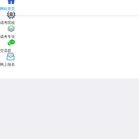
生，凭相关证书可申请免试就读专升本。
网站首页
三、政策执行要点：材料真实，流程规范
成考院校
材料提交：申请加分或免试的考生需在报名时勾选对应标识，并上传
证书扫描件，现场确认时携带原件审核;
成考专业
时间节点：身份认定时间为8月18日至26日，网上报名时间为8月25
日至28日，逾期不再受理;
交流群
诚信原则：若发现弄虚作假，将取消考试资格、成绩或录取资格，入
学后发现的将取消学籍。
网上报名
2025年
天津市成人高考
政策通过分层分类的加分与免试机制，为劳
动者、退役军人、少数民族考生等群体提供了公平的升学通道。考生需结
合自身条件，提前准备材料，确保政策红利精准落地。
展开全文