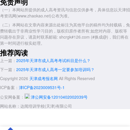
免责声明
符合年龄加分条件，仅取最高分值，不可叠加。
（一）本网站所提供的成人高考资讯与信息仅供参考，具体信息以天津招
二、免试政策：荣誉与贡献优先，直接录取
考资讯网(www.zhaokao.net)公布为准。
(一)全国劳模与“五一”奖章获得者
（二）本网站在文章内容来源出处标注为其他平台的稿件均为转载稿，免
获得“全国劳动模范”“全国先进工作者”称号，或“全国‘五一’劳动奖
费转载出于非商业性学习目的，版权归原作者所有;如您对内容、版权等
章”获得者，经本人申请并出具相关证书，市高招办审核通过后，可免试
问题存在异议，请及时联系邮箱: shcrgk#126.com (#换成@)，我们将在
入学。
第一时间进行核实处理。
推荐阅读
(二)优秀运动员：国际国内赛事获奖者
上一篇：
2025年天津市成人高考考试科目是什么？
在奥运会、世界杯赛和世界锦标赛中获奥运会项目前八名、非奥运会
项目前六名;或在亚运会、亚洲杯赛和亚洲锦标赛中获奥运会项目前六
下一篇：
2025年天津市成人高考一定要参加培训吗？
名、非奥运会项目前三名的运动员，经天津市体育局审核并出具推荐表
Copyright 2026
天津成考报名网
All Rights Reserved
后，可免试入学。
ICP备案：
津ICP备2023009531号-1
(三)退役军人：服务期满与专升本免试
公安网备案：
津公网安备12010402002039号
专升本免试：符合专升本报考条件的退役军人(自主就业退役士兵、
自主择业军转干部、复员干部)，凭身份证、退役证及学历证书，可申请
网站名称：达闻培训学校(天津)有限公司
免试就读天津市成人高校专升本;
“下基层”项目人员：参加“选聘高校毕业生到村任职”“三支一扶”“大学
生志愿服务西部计划”等项目服务期满并考核合格的普通高职(专科)毕业