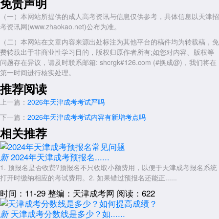
免责声明
三、异地户籍报考要求
（一）本网站所提供的成人高考资讯与信息仅供参考，具体信息以天津招
特别提醒：仅有“居住登记凭证”是无法通过报名审核的，必须是正式
考资讯网(www.zhaokao.net)公布为准。
的居住证。部分院校或特殊情况可能还会要求提供在津的社保缴纳记录，
（二）本网站在文章内容来源出处标注为其他平台的稿件均为转载稿，免
建议提前准备以防万一。
费转载出于非商业性学习目的，版权归原作者所有;如您对内容、版权等
四、医学类专业特殊要求
问题存在异议，请及时联系邮箱: shcrgk#126.com (#换成@)，我们将在
第一时间进行核实处理。
如果打算报考医学门类专业，还需要满足特定的职业资格条件：
推荐阅读
临床类(如临床医学、口腔医学等)：需取得省级卫生行政部门颁发的
执业助理医师及以上资格证书，或国家认可的普通中专相应专业学历等。
上一篇：
2026年天津成考考试严吗
护理学专业：应当取得省级卫生行政部门颁发的执业护士证书。
下一篇：
2026年天津成考考试内容有新增考点吗
相关推荐
其他医学专业：原则上要求是从事卫生、医药行业工作的在职专业技
术人员，且报考专业应与所从事的专业对口。
2024年天津成考预报名......
以上就是关于：“2026年天津成考考试会延期吗”的简单介绍，想了解
新
更多内容，可以持续关注天津成人高考网www.shcrgk.com
1. 预报名是否收费?预报名不只收取小额费用，以便于天津成考报名系统
打开时缴纳相应的考试费用。2. 如果错过预报名还能正......
以上就是关于：“2026年天津成考考试会延期吗”的简单介绍，想了解
更多内容，可以持续关注天津成人高考网www.shcrgk.com
时间：11-29
整编：天津成考网
阅读：622
展开全文
天津成考分数线是多少？如......
新