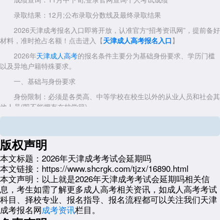
录取结果：12月;公布录取分数线及最终录取结果
2026天津成考报名入口即将开放，认准官方“招考资讯网”，提前备好
材料，准时抢占名额！点击进入【
天津成人高考报名入口
】
2026年
天津成人高考
的报名条件主要分为基础身份要求、学历门槛
以及异地户籍特殊要求。
一、基础与身份要求
身份限制：必须是各类高、中等学校在校生以外的从业人员和社会其
他人员(即不能拥有在校学籍)。
年龄要求：通常需年满18周岁。
健康状况：身体健康，生活能自理，不影响所报专业学习。
版权声明
二、学历门槛(根据报考层次区分)
本文标题：
2026年天津成考考试会延期吗
本文链接：
https://www.shcrgk.com/tjzx/16890.html
高起专 / 高起本(高中起点)：应具有高中毕业文化程度或同等学力(包
本文声明：
以上就是2026年天津成考考试会延期吗相关信
括中专、职高、技校毕业)。
息，考生如需了解更多成人高考相关资讯，如成人高考考试
专升本(专科起点)：必须已取得经教育部审定核准的国民教育系列高
科目、择校专业、报名指导、报名流程都可以关注我们天津
等学校、高等教育自学考试机构颁发的专科毕业证书、本科结业证书或以
成考报名网
成考资讯
栏目。
上证书(即学信网可查的正规大专及以上文凭)。