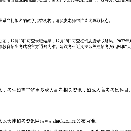
报名所在区的招生办公室，由工作人员协助完成查询。这种方式适合对线
系当初报名的教学点或机构，请负责老师帮忙查询录取状态。
，12月13日可查录取结果，12月18日可查征询志愿录取结果。2023年
津市教育招生考试院官方通知为准。建议考生近期持续关注招考资讯网和"
名所在区招办申请复核。复核内容包括个人信息核对、答卷确认、评分统
你选择招考资讯网、微信小程序还是现场查询，认准天津市教育招生考试
信息，考生如需了解更多成人高考相关资讯，如成人高考考试科
考资讯网(www.zhaokao.net)公布为准。