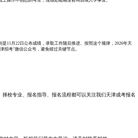
上操作不熟悉的考生，现场还能顺便咨询后续入学事宜。
则是11月22日公布成绩，录取工作随后推进。按照这个规律，2026年天
天津招考"微信公众号，避免错过关键节点。
计等，但不涉及评分标准调整。逾期不再受理，务必注意时间窗口。
院这一唯一权威发布源，就不会走弯路。成绩只是起点，录取才是关键
目、择校专业、报名指导、报名流程都可以关注我们天津成考报名