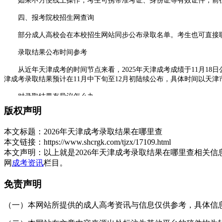
如果不方便线上操作，考生可携带准考证、身份证等有效证件，前往
四、报考院校招生网查询
部分成人高校会在本校招生网站同步公布录取名单。考生也可直接联
录取结果公布时间参考
从近年天津成考的时间节点来看，2025年天津成考成绩于11月18日公布
津成考录取结果预计在11月中下旬至12月初陆续公布，具体时间以天
对录取结果有异议怎么办
版权声明
若考生对录取结果有疑问，可在规定时间内携带准考证、身份证到报
以上就是2026年
天津成考录取
结果在哪里查的全部官方渠道。无论
本文标题：
2026年天津成考录取结果在哪里查
一步，祝每位考生都能顺利上岸。
本文链接：
https://www.shcrgk.com/tjzx/17109.html
本文声明：
以上就是2026年天津成考录取结果在哪里查相关
展开全文
网
成考资讯
栏目。
免责声明
（一）本网站所提供的成人高考资讯与信息仅供参考，具体信息以天津招