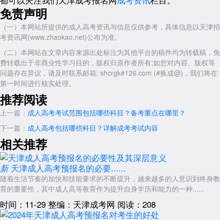
总结
免责声明
综上所述，想要通过专升本考试顺利提升学历，首先要对报名条件与要求
有清晰的了解。通过仔细研究学历要求、资格证书要求和其他细则，做好
（一）本网站所提供的成人高考资讯与信息仅供参考，具体信息以天津招
充分准备，才能在考试中取得理想的成绩，顺利实现学业目标。
考资讯网(www.zhaokao.net)公布为准。
展开全文
（二）本网站在文章内容来源出处标注为其他平台的稿件均为转载稿，免
费转载出于非商业性学习目的，版权归原作者所有;如您对内容、版权等
问题存在异议，请及时联系邮箱: shcrgk#126.com (#换成@)，我们将在
第一时间进行核实处理。
推荐阅读
上一篇：
成人高考考试范围包括哪些科目？备考重点在哪里？
下一篇：
成人高考包括哪些科目？详解成考考试内容
相关推荐
天津成人高考预报名的必要......
新
随着生活节奏的加快和技能要求的不断提升，越来越多的人意识到终身教
育的重要性，其中成人高等教育作为提升自身学历和能力的一种......
时间：11-29
整编：天津成考网
阅读：208