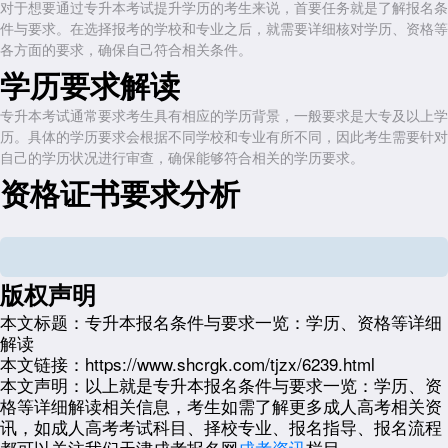
对于想要通过专升本考试提升学历的考生来说，首要任务就是了解报名条
件与要求。在选择报考的学校和专业之后，就需要详细核对学历、资格等
各方面的要求，确保自己符合相关条件。
学历要求解读
专升本考试通常要求考生具有相应的学历背景，一般要求是大专及以上学
历。具体的学历要求会根据不同学校和专业有所不同，因此考生需要针对
自己的学历状况进行审查，确保能够符合相关的学历要求。
资格证书要求分析
除了学历要求外，有些专升本考试还会对考生的资格证书有特定要求。这
些资格证书可能涉及到相关行业的从业资格，或者是其他专业认证。考生
在报名前需要对自己是否持有相关资格证书进行核对，确保能够满足考试
的要求。
版权声明
其他要求细则梳理
本文标题：
专升本报名条件与要求一览：学历、资格等详细
解读
除了学历和资格证书外，专升本考试可能还会对考生有其他细则性的要
本文链接：
https://www.shcrgk.com/tjzx/6239.html
求。这些要求可能涉及到年龄、工作经验、培训经历等方面。考生在报名
本文声明：
以上就是专升本报名条件与要求一览：学历、资
前务必仔细阅读官方公布的招生章程，了解具体的要求细则，并做好相关
格等详细解读相关信息，考生如需了解更多成人高考相关资
准备。
讯，如成人高考考试科目、择校专业、报名指导、报名流程
都可以关注我们天津成考报名网
成考资讯
栏目。