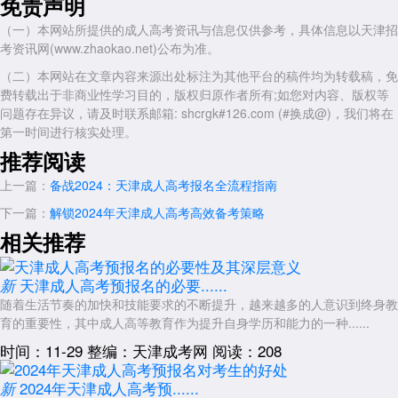
免责声明
除了上述热门专业外，还有一些其他专业也值得关注。例如法学、土
木工程、金融学等专业也具有一定的就业前景和发展潜力。这些专业涵盖
（一）本网站所提供的成人高考资讯与信息仅供参考，具体信息以天津招
了法律、工程、金融等多个领域，为考生提供了更多的选择空间。考生可
考资讯网(www.zhaokao.net)公布为准。
以根据自己的兴趣和职业规划选择适合自己的专业方向。
（二）本网站在文章内容来源出处标注为其他平台的稿件均为转载稿，免
趋势分析
费转载出于非商业性学习目的，版权归原作者所有;如您对内容、版权等
从近年来的发展趋势来看，天津成人高考的热门专业选择呈现出多元
问题存在异议，请及时联系邮箱: shcrgk#126.com (#换成@)，我们将在
化和实用化的特点。考生在选择专业时更加注重专业的就业前景和实用
第一时间进行核实处理。
性，同时也更加关注自己的兴趣和职业规划。未来，随着社会的不断发展
推荐阅读
和教育改革的深入推进，天津成人高考的热门专业选择也将继续发生变化
上一篇：
备战2024：天津成人高考报名全流程指南
和调整。因此，考生在选择专业时需要密切关注市场动态和政策变化，以
确保自己的选择符合未来发展的趋势和要求。
下一篇：
解锁2024年天津成人高考高效备考策略
总之，2024年天津成人高考的热门专业预计将围绕经济管理、医
相关推荐
学、教育、信息技术等多个领域展开。考生在选择专业时需要综合考虑自
己的兴趣、职业规划以及市场需求等因素，以确保自己能够选择到最适合
天津成人高考预报名的必要......
新
自己的专业方向。同时，也需要密切关注市场动态和政策变化，以便及时
随着生活节奏的加快和技能要求的不断提升，越来越多的人意识到终身教
调整自己的选择策略。
育的重要性，其中成人高等教育作为提升自身学历和能力的一种......
展开全文
时间：11-29
整编：天津成考网
阅读：208
2024年天津成人高考预......
新