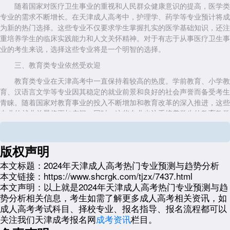
随着国家对医疗卫生事业的重视和人民群众健康意识的提高，医学类
专业的需求不断增长。在天津成人高考中，护理学、药学等专业预计将成
为新的热门选择。这些专业不仅要求学生掌握扎实的医学基础知识，还注
重培养学生的临床实践能力和人文关怀精神。对于有志于从事医疗卫生事
业的考生来说，选择这些专业将是一个明智的选择。
三、教育类专业依然受欢迎
教育类专业在天津高考中一直保持着较高的热度。学前教育、小学教
育、汉语言文学等专业因其稳定的就业前景和良好的社会声誉而备受考生
青睐。随着国家对教育事业的投入不断增加和教育改革的深入推进，这些
专业的就业前景将更加广阔。同时，这些专业也注重培养学生的教育教学
能力和人文素养，为未来的教育事业培养更多优秀人才。
四、信息技术类专业崛起
版权声明
随着信息技术的快速发展和普及，信息技术类专业在天津高考中的地
本文标题：
2024年天津成人高考热门专业预测与趋势分析
位逐渐上升。计算机科学与技术、网络工程、信息安全等专业因其技术性
本文链接：
https://www.shcrgk.com/tjzx/7437.html
强、就业前景好而备受考生关注。这些专业不仅要求学生掌握扎实的计算
本文声明：
以上就是2024年天津成人高考热门专业预测与趋
机基础知识，还注重培养学生的创新能力和实践能力。在未来信息化社会
势分析相关信息，考生如需了解更多成人高考相关资讯，如
的大背景下，选择这些专业的考生将拥有更多的就业机会和发展空间。
成人高考考试科目、择校专业、报名指导、报名流程都可以
五、其他专业值得关注
关注我们天津成考报名网
成考资讯
栏目。