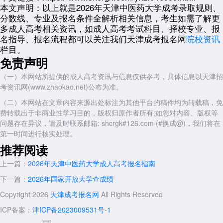
本文声明：
以上就是2026年天津中医药大学成考录取规则、
3. 考试科目与录取规则
分数线、专业及报名条件全解析相关信息，考生如需了解更
多成人高考相关资讯，如成人高考考试科目、择校专业、报
天津中医药大学成考仅招收专科起点升本科层次
名指导、报名流程都可以关注我们天津成考报名网
院校资讯
录取时，学校以考生总成绩为依据，遵循平行志愿投档规则，优先录
栏目。
取第一志愿考生，若计划未完成则依次录取后续志愿考生。总分相同情况
免责声明
下，医学类专业优先考虑专业基础课成绩，非医学类专业优先考虑大学语
文成绩。
（一）本网站所提供的成人高考资讯与信息仅供参考，具体信息以天津招
考资讯网(www.zhaokao.net)公布为准。
三、2026 年成考报名与录取时间节点
（二）本网站在文章内容来源出处标注为其他平台的稿件均为转载稿，免
根据天津市教育考试院最新安排，2026 年天津成人高考关键时间节
费转载出于非商业性学习目的，版权归原作者所有;如您对内容、版权等
点如下：
问题存在异议，请及时联系邮箱: shcrgk#126.com (#换成@)，我们将在
网上报名时间：预计 8 月下旬至 9 月上旬，考生需登录天津市教育
第一时间进行核实处理。
招生考试院官网完成信息填报
推荐阅读
现场确认时间：报名后 3-5 天内，考生需携带相关证件到指定地点
上一篇：
2026年天津中医药大学成人高考报名指南
进行信息核验
下一篇：
2026年国家开放大学查成绩
考试时间：10 月 25-26 日(全国统一考试)
Copyright 2026
天津成考报名网
All Rights Reserved
成绩公布：11 月中旬，考生可通过官方渠道查询个人成绩
ICP备案：
津ICP备2023009531号-1
录取工作：11 月下旬至 12 月上旬，分批次进行录取