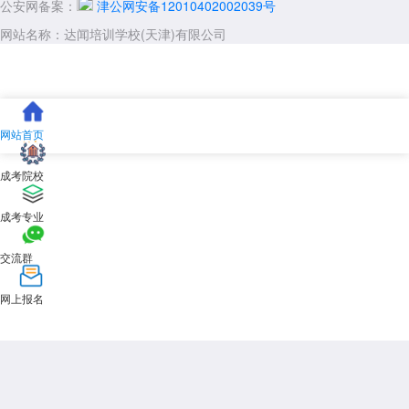
公安网备案：
津公网安备12010402002039号
入学时间：2027 年 3 月，新生需按学校要求办理入学手续
网站名称：达闻培训学校(天津)有限公司
重要提示：2026 年天津成人高考报名入口已开放预约
想要报考天津中医药大学成考的考生请注意，2026 年天津成人高考
报名工作即将启动，名额有限，建议提前准备相关材料并完成报名预约。
达闻学习中心作为专业的成人教育服务机构，可为您提供从报名指导、备
考辅导到录取跟踪的一站式服务。请点击进入【
2026年天津成人高考
网站首页
名入口
】，填写个人信息即可完成预约，我们将第一时间为您推送最新报
名通知、考试大纲及备考资料，助力您顺利通过考试，实现学历提升目
成考院校
标。
四、录取后注意事项与学历价值分析
成考专业
1. 录取后流程
交流群
收到录取通知书后，需在规定时间内缴纳学费
按学校要求完成学籍注册，核对个人信息无误后正式入学入学后采用
网上报名
业余学习形式，一般为周末或晚间授课，不影响正常工作
2. 学历证书与学位获取
完成规定课程学习并通过考核后，可获得天津中医药大学成人高等教
育本科毕业证书，国家承认学历，学信网可查