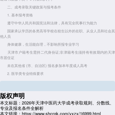
二、成考录取关键政策与报考条件
1. 基本报考资格
遵守中华人民共和国宪法和法律，具有完全民事行为能力
国家承认学历的各类高等学校在校生以外的在职、从业人员和社会其
他人员
身体健康，生活能自理，不影响所报专业学习
天津市户籍考生需持二代身份证;非津籍考生须持有有效期内的天津
市居住证
未在其他省 (市、自治区) 报名参加本年度成人高考
2. 医学类专业特殊要求
报考中医学、护理学等医学类专业的考生，除满足基本条件外，还需
符合以下规定：
版权声明
中医学专业：需取得相应类别执业助理医师及以上资格证书，或具备
普通中专及以上相应专业学历，或持有乡村医生执业证书并具有中专学历
本文标题：
2026年天津中医药大学成考录取规则、分数线、
专业及报名条件全解析
护理学专业：应当取得省级卫生健康行政部门颁发的执业护士证书，
本文链接：
https://www.shcrgk.com/yxzx/16999.html
且就业单位须在天津市范围内