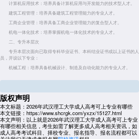
计算机应用技术：培养具备计算机应用与开发能力的技术型人才。
建筑工程管理：培养具备建筑工程管理能力的专业人才。
工商企业管理：培养具备工商企业管理能力的复合型人才。
机电一体化技术：培养掌握机电一体化技术的专业人才。
二、专升本层次
专升本层次面向已取得专科毕业证书、本科结业证书或以上证书的人
员，开设以下专业：
机械工程：培养具备机械设计、制造及自动化能力的专业人才。
工程管理：培养具备工程管理能力的复合型人才。
土木工程：培养具备土木工程设计与施工能力的技术型人才。
版权声明
船舶与海洋工程：培养具备船舶与海洋工程设计与建造能力的专业人
才。
本文标题：
2026年武汉理工大学成人高考可上专业有哪些
本文链接：
https://www.shcrgk.com/yxzx/15127.html
汽车服务工程：培养具备汽车服务工程能力的专业人才。
本文声明：
以上就是2026年武汉理工大学成人高考可上专业
法学：培养具备法律实务能力的复合型人才。
有哪些相关信息，考生如需了解更多成人高考相关资讯，如
道路桥梁与渡河工程：培养具备道路桥梁与渡河工程设计与施工能力
成人高考考试科目、择校专业、报名指导、报名流程都可以
的技术型人才。
关注我们天津成考报名网
院校资讯
栏目。