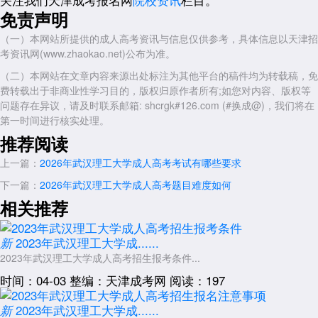
免责声明
电气工程及其自动化：培养具备电气工程及其自动化能力的专业人
才。
（一）本网站所提供的成人高考资讯与信息仅供参考，具体信息以天津招
考资讯网(www.zhaokao.net)公布为准。
计算机科学与技术：培养具备计算机科学与技术能力的技术型人才。
（二）本网站在文章内容来源出处标注为其他平台的稿件均为转载稿，免
工商管理：培养具备工商管理能力的复合型人才。
费转载出于非商业性学习目的，版权归原作者所有;如您对内容、版权等
无机非金属材料工程：培养具备无机非金属材料工程能力的专业人
问题存在异议，请及时联系邮箱: shcrgk#126.com (#换成@)，我们将在
才。
第一时间进行核实处理。
采矿工程：培养具备采矿工程能力的专业人才。
推荐阅读
以上就是关于：“2026年武汉理工大学成人高考可上专业有哪些”的简
上一篇：
2026年武汉理工大学成人高考考试有哪些要求
单介绍，想了解更多内容，可以持续关注
天津成人高考
网
下一篇：
2026年武汉理工大学成人高考题目难度如何
www.shcrgk.com
相关推荐
展开全文
2023年武汉理工大学成......
新
2023年武汉理工大学成人高考招生报考条件...
时间：04-03
整编：天津成考网
阅读：197
2023年武汉理工大学成......
新