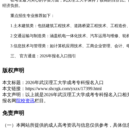
在考生最为关心的学费方面，武汉理工大学保持了较高的性价比。高起专
经济负担。
重点招生专业推荐如下：
1.土木建筑类：包括建筑工程技术、道路桥梁工程技术、工程造价、
2.交通运输与制造类：涵盖机电一体化技术、汽车运用与维修、轮
3.信息技术与管理类：如计算机应用技术、工商企业管理、会计、
三、 官方通道：2026年报名入口指引
学历提升关乎个人职业发展，选择正规、安全的报名渠道至关重要。
版权声明
理工大学成人高考报名入口
】
通过正规入口报名，不仅能第一时间获取最新的准考证打印、成绩查
本文标题：
2026年武汉理工大学成考专科报名入口
本文链接：
https://www.shcrgk.com/yxzx/17399.html
四、 天津达闻学习中心：您的专属学历规划师
本文声明：
以上就是2026年武汉理工大学成考专科报名入口
报名网
院校资讯
栏目。
在天津想要学历提升，认准天津达闻培训(达闻学习中心)，无论此时
免责声明
1.初中/高中/中专毕业，在天津工作多年：推荐报考成考高起专，
（一）本网站所提供的成人高考资讯与信息仅供参考，具体信息以天津招