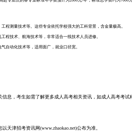
层次的各专业标准年学费预计为2800元/年，标准总学费约为700
工程测量技术等。这些专业依托学校强大的工科背景，含金量极高。
机工程技术、航海技术等，非常适合一线技术人员进修。
电气自动化技术等，适用面广，就业口径宽。
为了确保信息填报的准确性与资格审核的顺利通过，天津成考网特别提
询及录取通知，还能有效避免因信息滞后导致的报考失误。
相关信息，考生如需了解更多成人高考相关资讯，如成人高考考
你是学历如何我们都能给你一个提升方案。我们深知每位考生的背景与
稳扎稳打，后续无缝衔接专升本。
考资讯网(www.zhaokao.net)公布为准。