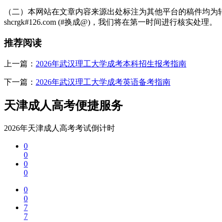
2.全日制专科在校生，想同时拿本科：推荐专本同读(成考/自考)模
（二）本网站在文章内容来源出处标注为其他平台的稿件均为转
shcrgk#126.com (#换成@)，我们将在第一时间进行核实处理。
3.已有本科，想换专业考公/考研：推荐攻读第二学历(成考/国开)
4.只想快速拿证，不想参加入学考试：推荐国家开放大学，免试入
推荐阅读
5.学历+职业资格证都要：提供学历课程与技能培训组合方案，实现“
上一篇：
2026年武汉理工大学成考本科招生报考指南
2026年的天津成人高考备战号角已经吹响，
武汉理工大学成考
专
下一篇：
2026年武汉理工大学成考英语备考指南
资。请务必把握8月底至9月初的报名窗口期，做好充分的复习准备。
展开全文
天津成人高考便捷服务
2026年天津成人高考考试倒计时
0
0
0
0
0
0
7
7