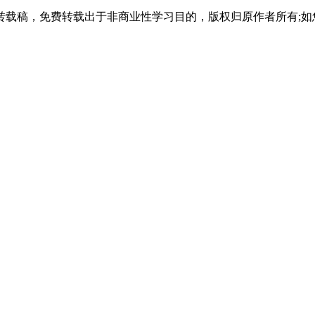
式，利用在校时间高效获取本科学历。
载稿，免费转载出于非商业性学习目的，版权归原作者所有;如
，快速拿证，为职业规划增加筹码。
学，学习形式灵活。
双证”傍身。
科凭借其优质的教学资源和亲民的费用，成为了天津考生的理想之选。天
愿每一位努力的考生都能金榜题名，在武汉理工大学开启人生的新篇章。