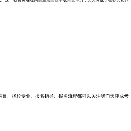
0元。这一收费标准在同类重点高校中极具竞争力，大大降低了在职人员的
醒各位考生，务必通过官方指定通道进行操作。点击进入【
2026年武汉
试科目、择校专业、报名指导、报名流程都可以关注我们天津成考
需求各不相同，因此提供定制化的升学路径：