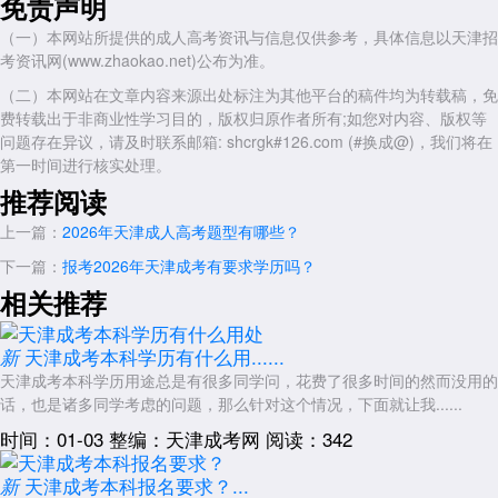
免责声明
2025年软件工程专业扩招15人，经管类专业则因社会需求大，分数线持
（一）本网站所提供的成人高考资讯与信息仅供参考，具体信息以天津招
续走高。
考资讯网(www.zhaokao.net)公布为准。
三、民办院校
（二）本网站在文章内容来源出处标注为其他平台的稿件均为转载稿，免
天津仁爱学院以“新工科+产业学院”模式脱颖而出，其动画、化学工
费转载出于非商业性学习目的，版权归原作者所有;如您对内容、版权等
程与工艺专业要求考生具备对口专业背景，动画专业需美术功底，化学工
问题存在异议，请及时联系邮箱: shcrgk#126.com (#换成@)，我们将在
程仅招理科生。2025年招生规模较小，但专业特色鲜明，适合有明确职
第一时间进行核实处理。
业规划的考生。
推荐阅读
天津财经大学珠江学院以“数智财经”为突破口，供应链金融实训系统
上一篇：
2026年天津成人高考题型有哪些？
被多家金融机构采用。2025年专升本招生涵盖金融学、税收学等热门专
下一篇：
报考2026年天津成考有要求学历吗？
业，无专业限制的工商管理、旅游管理等专业因报考人数多，竞争激烈程
度堪比公办院校。
相关推荐
报考建议：结合基础与规划选校
天津成考本科学历有什么用......
新
考生需根据自身基础、专业兴趣及职业规划综合决策：
天津成考本科学历用途总是有很多同学问，花费了很多时间的然而没用的
基础扎实、目标名校：优先冲刺天津师范大学、天津理工大学等排名
话，也是诸多同学考虑的问题，那么针对这个情况，下面就让我......
靠前的公办院校;
时间：01-03
整编：天津成考网
阅读：342
技能导向、追求就业：选择天津中德应用技术大学、天津城建大学等
天津成考本科报名要求？...
新
实践资源丰富的院校;