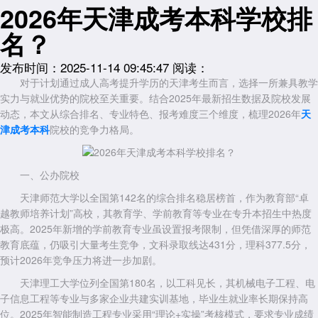
2026年天津成考本科学校排
名？
发布时间：2025-11-14 09:45:47
阅读：
对于计划通过成人高考提升学历的天津考生而言，选择一所兼具教学
实力与就业优势的院校至关重要。结合2025年最新招生数据及院校发展
动态，本文从综合排名、专业特色、报考难度三个维度，梳理2026年
天
津成考本科
院校的竞争力格局。
一、公办院校
天津师范大学以全国第142名的综合排名稳居榜首，作为教育部“卓
越教师培养计划”高校，其教育学、学前教育等专业在专升本招生中热度
极高。2025年新增的学前教育专业虽设置报考限制，但凭借深厚的师范
教育底蕴，仍吸引大量考生竞争，文科录取线达431分，理科377.5分，
预计2026年竞争压力将进一步加剧。
天津理工大学位列全国第180名，以工科见长，其机械电子工程、电
子信息工程等专业与多家企业共建实训基地，毕业生就业率长期保持高
位。2025年智能制造工程专业采用“理论+实操”考核模式，要求专业成绩