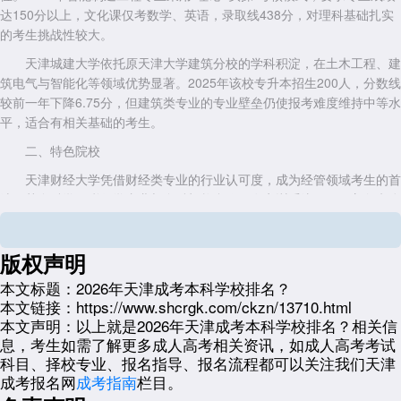
达150分以上，文化课仅考数学、英语，录取线438分，对理科基础扎实
的考生挑战性较大。
天津城建大学依托原天津大学建筑分校的学科积淀，在土木工程、建
筑电气与智能化等领域优势显著。2025年该校专升本招生200人，分数线
较前一年下降6.75分，但建筑类专业的专业壁垒仍使报考难度维持中等水
平，适合有相关基础的考生。
二、特色院校
天津财经大学凭借财经类专业的行业认可度，成为经管领域考生的首
选。其金融学、税收学专业与金融机构合作开发实训系统，CFA方向班连
续三年保持100%通过率。2025年专升本招生550人，除学前教育外均无
专业限制，但不限专业的工商管理、旅游管理等专业因报考人数激增，分
版权声明
数线呈上涨趋势。
本文标题：
2026年天津成考本科学校排名？
天津中德应用技术大学作为天津市政府重点建设的应用技术型高校，
本文链接：
https://www.shcrgk.com/ckzn/13710.html
机械、电子、自动化等专业配备德国标准实训设备，毕业生多进入制造业
本文声明：
以上就是2026年天津成考本科学校排名？相关信
头部企业。2025年招生330人，所有专业仅限理科生报考，专业匹配度要
息，考生如需了解更多成人高考相关资讯，如成人高考考试
求高，但符合条件的考生上岸概率较大。
科目、择校专业、报名指导、报名流程都可以关注我们天津
天津农学院(现天津农业大学)在农业领域实力雄厚，水产养殖学、水
成考报名网
成考指南
栏目。
文与水资源工程等专业虽仅限理科生，但因专业冷门，竞争压力较小。