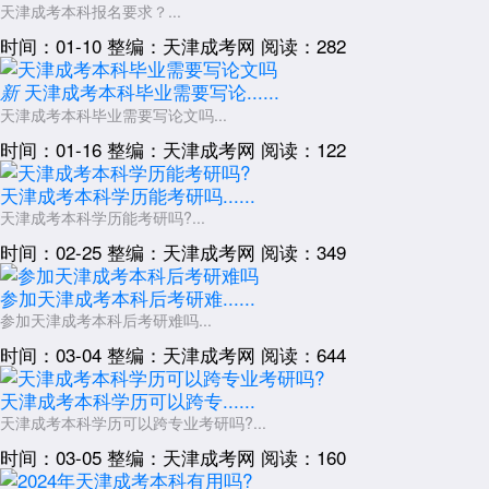
天津成考本科报名要求？...
跨专业报考、灵活学习：关注天津财经大学珠江学院、天津仁爱学院
时间：01-10
整编：天津成考网
阅读：282
等民办院校的无限制专业。
2026年
天津成考本科
院校格局既延续了传统强校的优势，也涌现出
天津成考本科毕业需要写论......
新
民办院校的特色突破。考生需密切关注天津市教育招生考试院官网动态，
天津成考本科毕业需要写论文吗...
结合院校招生简章与自身条件，制定科学报考策略。
时间：01-16
整编：天津成考网
阅读：122
展开全文
天津成考本科学历能考研吗......
天津成考本科学历能考研吗?...
时间：02-25
整编：天津成考网
阅读：349
参加天津成考本科后考研难......
参加天津成考本科后考研难吗...
时间：03-04
整编：天津成考网
阅读：644
天津成考本科学历可以跨专......
天津成考本科学历可以跨专业考研吗?...
时间：03-05
整编：天津成考网
阅读：160