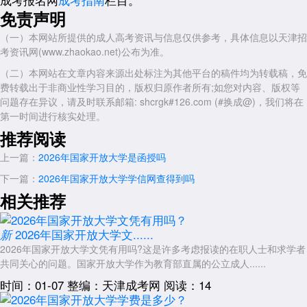
站域名体系相关联或有所体现。学生在关注总部信息的同时，也应知晓并
免责声明
收藏所属分部或学院的网站地址，以便及时获取与自身学习直接相关的本
（一）本网站所提供的成人高考资讯与信息仅供参考，具体信息以天津招
地化通知和服务。
考资讯网(www.zhaokao.net)公布为准。
网站安全访问与识别技巧
（二）本网站在文章内容来源出处标注为其他平台的稿件均为转载稿，免
在互联网环境中，确保访问的网站真实、安全非常重要。识别2026
费转载出于非商业性学习目的，版权归原作者所有;如您对内容、版权等
年国家开放大学的网址是否官方，有几个实用技巧：首先，检查网址的域
问题存在异议，请及时联系邮箱: shcrgk#126.com (#换成@)，我们将在
名后缀是否为官方主域名;其次，观察网站是否具有规范的备案信息，通
第一时间进行核实处理。
常在网页底部可以找到;再者，网站的设计风格、内容质量是否专业、权
推荐阅读
威;最后，警惕任何要求提供个人敏感信息(如密码、验证码)的非必要弹窗
上一篇：
2026年国家开放大学是函授吗
或链接。建议将官方网址加入浏览器收藏夹，以减少通过搜索引擎误入仿
冒网站的风险。
下一篇：
2026年国家开放大学学信网查得到吗
移动端访问与新媒体平台
相关推荐
随着移动互联网的普及，国家开放大学也通过移动端应用和官方新媒
体账号提供服务。学校可能开发有官方的移动应用，可通过主流应用商店
2026年国家开放大学文......
新
下载。同时，学校的官方微信公众号、微博等也是发布信息和提供快捷服
2026年国家开放大学文凭有用吗?这是许多考虑报读的在职人士和求学者
务的重要渠道。这些移动端和新媒体平台的账号名称及认证信息，应与官
共同关心的问题。国家开放大学作为教育部直属的公立成人......
方网站保持一致。它们是访问官网服务的重要补充，但核心的报名、选
时间：01-07
整编：天津成考网
阅读：14
课、学习等操作仍建议通过PC端或移动端的官方网站完成。