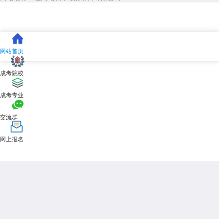
网站首页
成考院校
成考专业
交流群
网上报名