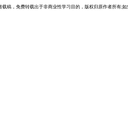
报名点。切勿轻信网络搜索中未经核实的中介广告，或任何声称“免学免
载稿，免费转载出于非商业性学习目的，版权归原作者所有;如
校官方体系在您所在地设立的地方学习中心进行报名。提前通过省级开放
式开启。