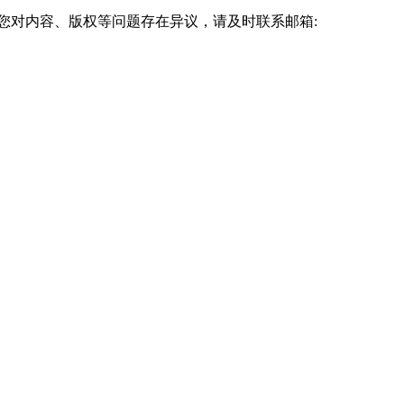
考”、“快速取证”的个人或机构承诺，谨防上当受骗，导致财产损失或
您对内容、版权等问题存在异议，请及时联系邮箱:
大学官网等权威渠道核实学习中心的资质与地址，并准备好个人材料，是