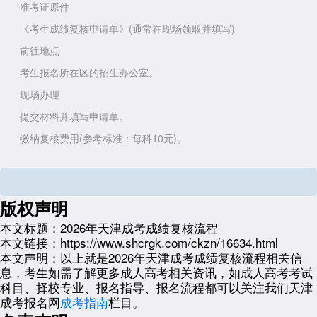
准考证原件
《考生成绩复核申请单》(通常在现场领取并填写)
前往地点
考生报名所在区的招生办公室。
现场办理
提交材料并填写申请单。
缴纳复核费用(参考标准：每科10元)。
复核范围说明
成绩复核有明确的范围，并非重新阅卷。
版权声明
可以复核：考生个人信息是否匹配、答卷是否为本人作答、是否有漏
评、小题得分是否漏统、总分合成是否有误。
本文标题：
2026年天津成考成绩复核流程
不可复核：试题评阅的宽严程度，即评分标准的执行尺度不在复核范
本文链接：
https://www.shcrgk.com/ckzn/16634.html
围内。
本文声明：
以上就是2026年天津成考成绩复核流程相关信
息，考生如需了解更多成人高考相关资讯，如成人高考考试
温馨提示
科目、择校专业、报名指导、报名流程都可以关注我们天津
最终依据：以上流程为预测信息，2026年最终的复核时间、地点和
成考报名网
成考指南
栏目。
具体要求，请务必以天津市教育招生考试院在成绩公布后发布的官方通知