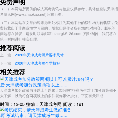
免责声明
为准。
（一）本网站所提供的成人高考资讯与信息仅供参考，具体信息以天津招
结果通知：复核工作结束后，通常由区招办通过电话或短信等方式通
考资讯网(www.zhaokao.net)公布为准。
知考生本人，不会出具书面报告。
（二）本网站在文章内容来源出处标注为其他平台的稿件均为转载稿，免
以上就是关于：“2026年天津成考成绩复核流程”的简单介绍，想了解
费转载出于非商业性学习目的，版权归原作者所有;如您对内容、版权等
更多内容，可以持续关注
天津成人高考
网www.shcrgk.com
问题存在异议，请及时联系邮箱: shcrgk#126.com (#换成@)，我们将在
第一时间进行核实处理。
展开全文
推荐阅读
上一篇：
2026年天津成考照片要求尺寸
下一篇：
2026年天津成考哪个学校好
相关推荐
天津成考加分政策两项以上......
新
天津成考加分政策两项以上可以累计加分吗?很多考生对于加分政策都不
太了解，以为符合两项以上的条件就你累计加分。下面有天津成......
时间：12-05
整编：天津成考网
阅读：191
考试结束，请天津成考生做......
新