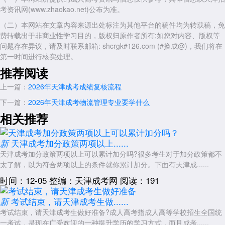
景。
考资讯网(www.zhaokao.net)公布为准。
建筑/工程类：天津城建大学或天津建筑工程职工大学。后者在工程
（二）本网站在文章内容来源出处标注为其他平台的稿件均为转载稿，免
造价、建筑工程技术等专业上优势明显，且学制短、拿证快。
费转载出于非商业性学习目的，版权归原作者所有;如您对内容、版权等
问题存在异议，请及时联系邮箱: shcrgk#126.com (#换成@)，我们将在
热门院校特点速览表
第一时间进行核实处理。
天津开放大学：大数据、人工智能、学费低;追求性价比、想学新兴
推荐阅读
技术的考生
上一篇：
2026年天津成考成绩复核流程
天津理工大学：计算机、机械电子、线上学习;理工科基础好、工作
繁忙的在职人员
下一篇：
2026年天津成考物流管理专业要学什么
相关推荐
天津师范大学：教育学、汉语言、法学;考教师编、公务员或从事文
职工作
天津成考加分政策两项以上......
新
天津财经大学：会计、工商管理、金融;财会行业从业者、企业管理
层
天津成考加分政策两项以上可以累计加分吗?很多考生对于加分政策都不
太了解，以为符合两项以上的条件就你累计加分。下面有天津成......
天津中医药大学：中医学、护理学、中药学;医药卫生行业在职人员
时间：12-05
整编：天津成考网
阅读：191
(需资格证)
最终择校建议
考试结束，请天津成考生做......
新
专业优先：先确定你想考的专业(如会计、计算机、学前教育等)，再
考试结束，请天津成考生做好准备?成人高考指成人高等学校招生全国统
找开设该专业且实力较强的学校。
一考试，是现在广受欢迎的一种提升学历的学习方式，而且成考......