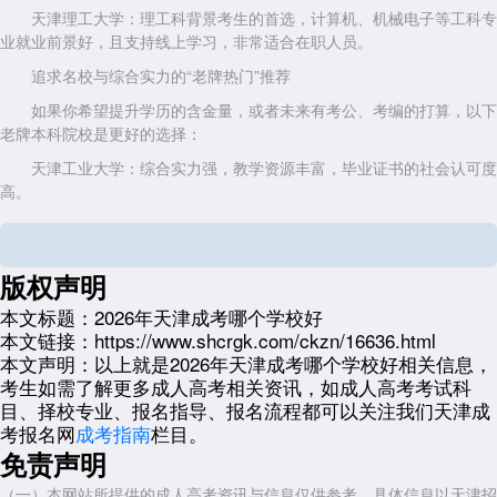
天津理工大学：理工科背景考生的首选，计算机、机械电子等工科专
业就业前景好，且支持线上学习，非常适合在职人员。
追求名校与综合实力的“老牌热门”推荐
如果你希望提升学历的含金量，或者未来有考公、考编的打算，以下
老牌本科院校是更好的选择：
天津工业大学：综合实力强，教学资源丰富，毕业证书的社会认可度
高。
天津财经大学：想在财会、金融、工商管理领域深耕的考生首选，专
业对口度高。
版权声明
天津师范大学：教育学、汉语言文学、法学等文科专业实力强劲。如
果你想从事教育行业或考教师编，这所学校是绝佳选择。
本文标题：
2026年天津成考哪个学校好
本文链接：
https://www.shcrgk.com/ckzn/16636.html
河北工业大学：作为211名校(在津招生)，录取分数线相对友好，且
本文声明：
以上就是2026年天津成考哪个学校好相关信息，
部分专业校考全程线上完成，拿证相对轻松。
考生如需了解更多成人高考相关资讯，如成人高考考试科
特定专业领域的“对口”推荐
目、择校专业、报名指导、报名流程都可以关注我们天津成
考报名网
成考指南
栏目。
如果你有明确的职业方向，选择行业特色鲜明的学校会更有优势：
免责声明
医学/护理类：天津中医药大学。提供中医学、中药学、护理学等专
业，但注意医学类专业通常要求提供相关的执业资格证书或对口专业背
（一）本网站所提供的成人高考资讯与信息仅供参考，具体信息以天津招