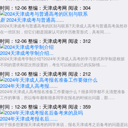
关注学习形式：2026年起，原“函授”、“业余”统一更名为“非脱产”，
时间：12-06
整编：天津成考网
阅读：304
以线上自学为主、线下集中面授为辅。如果你在外地或工作极忙，报考前
务必确认目标院校的线下课程频率。
2024天津成考与普通高......
新
2024天津成考与普通高考的区别与联系?天津成人高考与普通高考虽然存
以上就是关于：“2026年天津成考哪个学校好”的简单介绍，想了解更
在一些区别，但它们都是国家认可的学历教育形式，具有同......
多内容，可以持续关注
天津成人高考
网www.shcrgk.com
时间：12-06
整编：天津成考网
阅读：312
展开全文
2024天津成考学制介绍...
2024天津成考学制介绍?2024年天津成人高考的学习形式和学制是根据
不同的需求和层次而设置的，考生可以根据自己的实际情......
时间：12-06
整编：天津成考网
阅读：212
2024年天津成人高考报......
2024年天津成人高考报名准备工作要做什么？很多同学都不太清楚准备
工作的事项，所以每年都有很多同学在报名的时候出问题，那......
时间：12-26
整编：天津成考网
阅读：359
2024年天津成考报名后......
对于很多想要报天津成考的同学来说，报名天津成考之后备考的问题是比