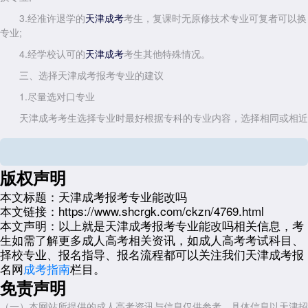
3.经准许退学的
考生，复课时无原修技术专业可复者可以换
天津成考
专业;
4.经学校认可的
考生其他特殊情况。
天津成考
三、选择天津成考报考专业的建议
1.尽量选对口专业
天津成考考生选择专业时最好根据专科的专业内容，选择相同或相近
的本科专业。实际学习中，由于专业学习具有连贯性，如果选择和专科相
近的专业，具备一定基础学起来更加得心应手。
2.从自身实际情况出发
版权声明
选择自己感兴趣的专业，会很大程度的调动成人高考考生学习的积极
本文标题：
天津成考报考专业能改吗
性，增强学习的动力，帮助顺利完成学业。成人高考考生在选择专业时，
本文链接：
https://www.shcrgk.com/ckzn/4769.html
要选择自己感兴趣的专业，这样才能有学习的动力。
本文声明：
以上就是天津成考报考专业能改吗相关信息，考
生如需了解更多成人高考相关资讯，如成人高考考试科目、
3.了解专业培养目标
择校专业、报名指导、报名流程都可以关注我们天津成考报
天津成考考生在选择专业时还需了解该专业的培养目标和未来的职业
名网
成考指南
栏目。
方向，评估专业的职业风险。考生可以根据时代发展的大趋势，确定几个
免责声明
前景较好的行业范围，然后在该范围内进行专业选择。
（一）本网站所提供的成人高考资讯与信息仅供参考，具体信息以天津招