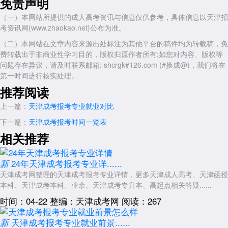
免责声明
市场需求：计算机科学与技术专业的市场需求量大，特别是在一些互
（一）本网站所提供的成人高考资讯与信息仅供参考，具体信息以天津招
联网公司、科技企业和政府机构中，对于具备编程技能和创新能力的计算
考资讯网(www.zhaokao.net)公布为准。
机人才需求量更大。
（二）本网站在文章内容来源出处标注为其他平台的稿件均为转载稿，免
总的来说，
天津成人高考
的各个专业在就业前景和市场需求上都有所
费转载出于非商业性学习目的，版权归原作者所有;如您对内容、版权等
不同。在选择
天津成考报考专业
时，考生应该结合自己的兴趣、能力和职
问题存在异议，请及时联系邮箱: shcrgk#126.com (#换成@)，我们将在
业规划进行综合考虑，选择适合自己的专业。同时，也要关注专业的课程
第一时间进行核实处理。
设置和教学质量，确保所选专业能够满足自己的学习和就业需求
推荐阅读
展开全文
上一篇：
天津成考报考专业就业对比
下一篇：
天津成考报考时间一览表
相关推荐
24年天津成考报考专业详......
新
天津成考网整理的天津成考报考专业详情，更多天津成人高考、天津函授
本科、天津成考本科、业余、天津成考专升本、高起点相关答疑......
时间：04-22
整编：天津成考网
阅读：267
天津成考报考专业就业前景......
新