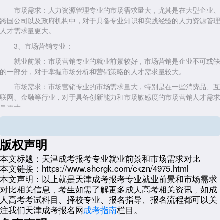
市场需求：人力资源管理专业的市场需求量大，尤其是在大型企业、
跨国公司以及政府机构中，对于具备专业知识和实践经验的人力资源管理
人才需求量更大。
3、市场营销专业：
就业前景：市场营销专业的就业前景较好，市场营销是企业不可或缺
的一部分，对于掌握市场分析和营销策略的人才需求量较大。
市场需求：市场营销专业的市场需求量大，特别是在一些消费品、互
联网、金融等行业，对于具备创新能力和市场敏感度的市场营销人才需求
量更大。
4、金融学专业：
就业前景：金融学专业的就业前景较好，金融行业是一个发展迅速且
版权声明
不断创新的行业，对于具备金融知识和技能的人才需求量较大。
本文标题：
天津成考报考专业就业前景和市场需求对比
市场需求：金融学专业的市场需求量大，尤其是在银行、证券、保险
本文链接：
https://www.shcrgk.com/ckzn/4975.html
等金融机构中，对于具备专业知识和实践经验的金融人才需求量更大。
本文声明：
以上就是天津成考报考专业就业前景和市场需求
对比相关信息，考生如需了解更多成人高考相关资讯，如成
5、计算机科学与技术专业：
人高考考试科目、择校专业、报名指导、报名流程都可以关
就业前景：计算机科学与技术专业的就业前景广阔，随着信息技术的
注我们天津成考报名网
成考指南
栏目。
不断发展，计算机行业对人才的需求量持续增加。