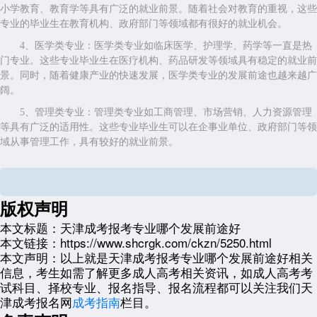
小学教育、教育学等具有广泛的就业前景。随着社会对教育的重视，这些
专业的毕业生在教育机构、政府部门等领域都有很好的就业机会。
4、医学类专业：医学类专业如临床医学、护理学、药学等一直是热
门专业。这些专业毕业生在医疗机构、药品研发等领域具有稳定的就业前
景。同时，随着健康产业的快速发展，医学类专业的发展前途也越来越广
阔。
5、管理类专业：管理类专业如工商管理、市场营销、人力资源管理
等具有广泛的适用性。这些专业毕业生可以在企事业单位、政府部门等领
域从事管理工作，具有较好的就业前景。
需要注意的是，以上只是一些可能具有较好发展前途的专业领域，具
体还需根据个人兴趣、职业规划、专业特点等因素进行综合考虑。同时，
随着社会和经济的发展，市场需求和就业前景也会发生变化，因此选择专
版权声明
业时也需要关注市场趋势和未来发展动态。
本文标题：
天津成考报考专业哪个发展前途好
展开全文
本文链接：
https://www.shcrgk.com/ckzn/5250.html
本文声明：
以上就是天津成考报考专业哪个发展前途好相关
信息，考生如需了解更多成人高考相关资讯，如成人高考考
试科目、择校专业、报名指导、报名流程都可以关注我们天
津成考报名网
成考指南
栏目。