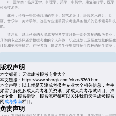
6、医学类：临床医学、护理学、药学、中药学、康复治疗学、医学
检验技术等。
此外，还有一些其他领域的专业，如艺术设计、环境艺术设计、动
画、音乐学、美术学等。这些专业通常要求考生具备相关的艺术素养和技
能。
请注意，以上列举的
只是一部分常见的报考专业，
天津成考报考专业
具体的专业选择还需根据考生的个人兴趣、职业规划以及招生院校的招生
计划和要求来确定。在报考前，建议考生仔细阅读招生院校的招生简章，
了解各个专业的课程设置、就业前景等信息，以便做出更加明智的选择。
展开全文
版权声明
本文标题：
天津成考报考专业大全
本文链接：
https://www.shcrgk.com/ckzn/5369.html
本文声明：
以上就是天津成考报考专业大全相关信息，考生
如需了解更多成人高考相关资讯，如成人高考考试科目、择
校专业、报名指导、报名流程都可以关注我们天津成考报名
网
成考指南
栏目。
免责声明
（一）本网站所提供的成人高考资讯与信息仅供参考，具体信息以天津招