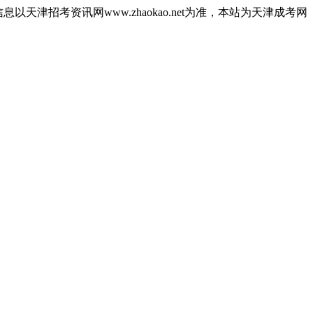
津招考资讯网www.zhaokao.net为准，本站为天津成考网