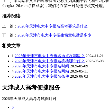
（二）本网站在文章内容来源出处标注为其他平台的稿件均为转
事实：官方未授权任何中介机构代理报名。通过非官网渠道报名存在
shcrgk#126.com (#换成@)，我们将在第一时间进行核实处理。
误区三：“外地考生需要到天津报名”
推荐阅读
事实：外地考生与天津本地考生一样，全程在家即可完成报名、学习
上一篇：
2026年天津电大中专报名高考要求是什么
四、如何确认2026年的官方报名入口?
下一篇：
2026年天津市电大中专招生简章电话是多少
由于2026年
天津市电大中专
报名地点在哪里的最终确认需以官方简
相关文章
提前准备好身份证、毕业证、证件照的电子版
1
2025年天津市电大中专报名地点在哪里？
2024-11-21
从2025年12月起，每周查看一次官网“招生专栏”的更新
2
2026年天津市电大中专报名机构哪个好？
2026-05-08
待简章正式发布后，按照官网指引线上报名即可。如有疑问，可拨打
3
2026年天津市电大中专报名时间
2026-05-09
开放大学官网。
4
2026年天津市电大中专报名网站
2026-05-11
5
2026年天津市电大中专报名条件
2026-06-03
展开全文
天津成人高考便捷服务
2026年天津成人高考考试倒计时
0