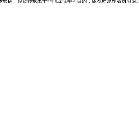
载稿，免费转载出于非商业性学习目的，版权归原作者所有;如
信息泄露、钱财损失的风险。凡是要求向个人账户转账的，均为诈骗。
、考试，毕业证邮寄到家，无需到天津。
章为准，而该简章尚未发布，建议有意向的考生做好以下准备：
简章中公布的官方咨询电话进行核实。请记住：不需要寻找任何现场报名