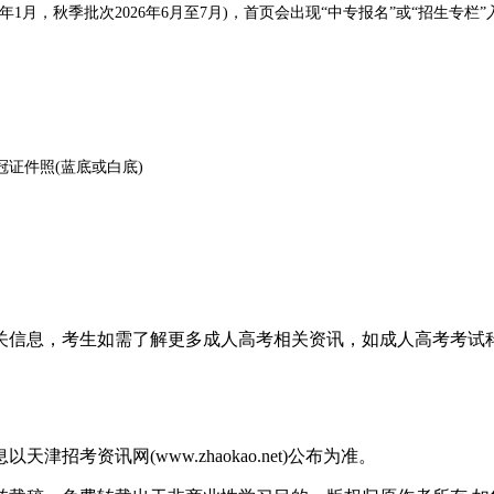
年1月，秋季批次2026年6月至7月)，首页会出现“中专报名”或“招生专
证件照(蓝底或白底)
场地点。
相关信息，考生如需了解更多成人高考相关资讯，如成人高考考
仅处理行政事务，不办理现场报名。到了现场也会被引导至官网操作。
考资讯网(www.zhaokao.net)公布为准。