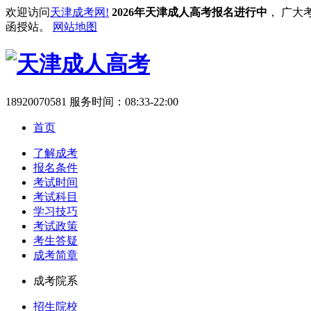
欢迎访问
天津成考网!
2026年天津成人高考报名进行中
， 广大
函授站。
网站地图
18920070581
服务时间：08:33-22:00
首页
了解成考
报名条件
考试时间
考试科目
学习技巧
考试政策
考生答疑
成考简章
成考院系
招生院校