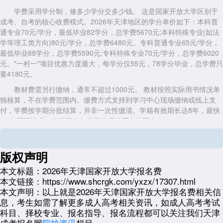
学费采用学分制，修多少学分交多少钱。 这是国家开放大学区别于
成考、自考的核心收费模式。2026年天津地区的学分单价如下：本科普
通专业70元/学分，最低毕业82学分，总学费5670元;本科特殊专业(如法
学等理工类方向)80元/学分，总学费6480元。专科普通专业65元/学分，
最低毕业88学分，总学费5590元;专科特殊专业70元/学分，总学费6020
元。"一村一"项目优惠力度最大，每学分仅55元，78学分毕业，总学费只
要4180元。
教材费需另行缴纳，通常不超过1000元。 教材按照实际用书情况单
独核算，不在学费范围内。缴费方式支持到学习中心现场缴纳或线上支
付，学费按学期分批结算，并非一次性缴清。学籍有效期长达8年，最快
2.5年即可毕业，分摊下来每学期的经济压力并不大。
需要警惕的收费陷阱。 天津开放大学官方公告中明确写明：任何"不
用学习、考试包过、交钱就能拿证"都是虚假宣传。超过5670元(本科)或
版权声明
5590元(专科)的收费标准，属于乱收费或欺诈行为。咨询电话为400-
072-1958，报名务必到天津开放大学公示的学习中心直接办理。
本文标题：
2026年天津国家开放大学报名费
本文链接：
https://www.shcrgk.com/yxzx/17307.html
2026年
天津国家开放大学
报名费加学费，总共预算在5700至6500元
本文声明：
以上就是2026年天津国家开放大学报名费相关信
区间，比成人高考和自考的总支出更可控。130元报名费锁定名额，学分
息，考生如需了解更多成人高考相关资讯，如成人高考考试
制学费减轻一次性支付压力，这套收费逻辑对在职考生相当友好。具体收
科目、择校专业、报名指导、报名流程都可以关注我们天津
费以天津开放大学官方最新公告为准。
成考报名网
院校资讯
栏目。