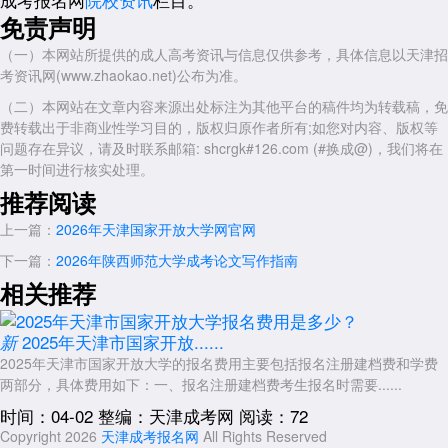
展开全文
免责声明
（一）本网站所提供的成人高考资讯与信息仅供参考，具体信息以天津招
考资讯网(www.zhaokao.net)公布为准。
（二）本网站在文章内容来源出处标注为其他平台的稿件均为转载稿，免
费转载出于非商业性学习目的，版权归原作者所有;如您对内容、版权等
问题存在异议，请及时联系邮箱: shcrgk#126.com (#换成@)，我们将在
第一时间进行核实处理。
推荐阅读
上一篇：
2026年天津国家开放大学网官网
下一篇：
2026年陕西师范大学成考论文写作指南
相关推荐
2025年天津市国家开放......
新
2025年天津市国家开放大学的报名费用主要包括报名注册建档费和学费
两部分，具体费用如下：一、报名注册建档费考生报名时需要......
时间：04-02
整编：天津成考网
阅读：72
Copyright 2026
天津成考报名网
All Rights Reserved