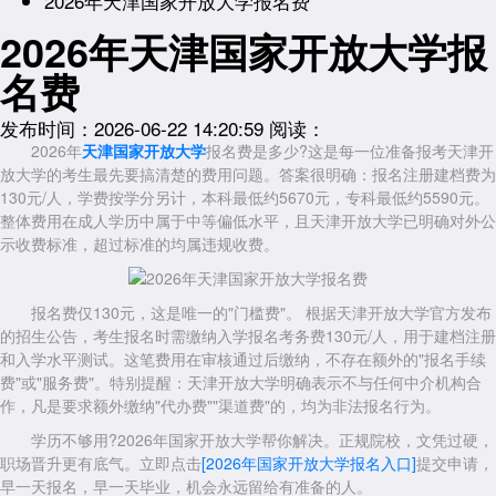
2026年天津国家开放大学报名费
2026年天津国家开放大学报
名费
发布时间：2026-06-22 14:20:59
阅读：
2026年
天津国家开放大学
报名费是多少?这是每一位准备报考天津开
放大学的考生最先要搞清楚的费用问题。答案很明确：报名注册建档费为
130元/人，学费按学分另计，本科最低约5670元，专科最低约5590元。
整体费用在成人学历中属于中等偏低水平，且天津开放大学已明确对外公
示收费标准，超过标准的均属违规收费。
报名费仅130元，这是唯一的"门槛费"。 根据天津开放大学官方发布
的招生公告，考生报名时需缴纳入学报名考务费130元/人，用于建档注册
和入学水平测试。这笔费用在审核通过后缴纳，不存在额外的"报名手续
费"或"服务费"。特别提醒：天津开放大学明确表示不与任何中介机构合
作，凡是要求额外缴纳"代办费""渠道费"的，均为非法报名行为。
学历不够用?2026年国家开放大学帮你解决。正规院校，文凭过硬，
职场晋升更有底气。立即点击
[2026年国家开放大学报名入口]
提交申请，
早一天报名，早一天毕业，机会永远留给有准备的人。