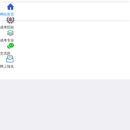
文件为准，达闻天津成考网届时将及时跟进解读。
明确天津地区：2026年
国家开放大学
报名条件是顺利开启学业的第
网站首页
一步。借助达闻天津成考网的专业信息整合与本地服务经验，广大考生能
够更从容、准确地完成报名筹备，将精力聚焦于后续学习提升。建议有意
成考院校
向者尽早登录达闻天津成考网或关注其官方渠道，获取最新招生动态，为
2026年升学做好充分准备。
成考专业
展开全文
交流群
网上报名