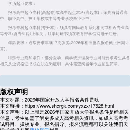
学历起点要求：
报考高中起点专科(高起专)或高中起点本科(高起本)：须具有普通高
中、职业高中、技工学校或中等专业学校毕业证书。
报考专科起点本科(专升本)：须具有国民教育系列相同或相近专业高
等专科(含专科)以上学历，且学历证书须在教育部学信网电子注册。
年龄要求：通常要求年满17周岁(以2026年相应批次报名截止日期计
算)。
特殊专业附加条件：部分医学、药学或护理类专业可能要求考生具备
相关从业资格证书或在职在岗证明，具体需查阅当年专业招生简章。
二、报名时间与流程预估
2026年国家开放大学招生一般分为春季(3月入学)和秋季(9月入学)两
批次。天津地区春季报名窗口常在2025年12月至2026年2月开放，秋季
版权声明
则在2026年6月至8月。考生须通过正规学习中心或教学点提交材料，包
本文标题：
2026年国家开放大学报名条件是啥
括身份证、毕业证、电子照片及资格审核所需佐证文件。
本文链接：
https://www.shcrgk.com/yxzx/17528.html
三、为何选择达闻天津成考网协助报名
本文声明：
以上就是2026年国家开放大学报名条件是啥相关
信息，考生如需了解更多成人高考相关资讯，如成人高考考
在信息繁杂的报考季，借助专业平台能有效规避风险、提升效率。达
试科目、择校专业、报名指导、报名流程都可以关注我们天
闻天津成考网作为深耕天津本土成人学历提升服务的专业信息平台，在辅
津成考报名网
院校资讯
栏目。