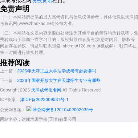
助考生理解和落实报名条件方面具有显著优势：
免责声明
本地化精准解读：网站专注于天津地区成考与开放教育政策，对天津
地区：2026年国家开放大学报名条件中的户籍、学历证明等地方性细则
（一）本网站所提供的成人高考资讯与信息仅供参考，具体信息以天津招
有深入把握，能针对不同考生背景提供个性化材料清单建议，避免因理解
考资讯网(www.zhaokao.net)公布为准。
偏差导致报名失败。
（二）本网站在文章内容来源出处标注为其他平台的稿件均为转载稿，免
实时政策同步：达闻天津成考网与国家开放大学天津分部及相关学习
费转载出于非商业性学习目的，版权归原作者所有;如您对内容、版权等
中心保持信息联动，在官方简章发布后第一时间更新条件变动，并辅以清
问题存在异议，请及时联系邮箱: shcrgk#126.com (#换成@)，我们将在
晰图文说明，帮助考生快速对照自身情况。
第一时间进行核实处理。
推荐阅读
全流程指导服务：从资格预审、网上报名操作、现场确认注意事项到
入学测试备考建议，提供系统性辅导。尤其对于学历信息学信网认证、异
上一篇：
2026年天津工业大学法学成考有必要读吗
地报考材料准备等易出错环节，有明确操作指引。
下一篇：
2026年国家开放大学在天津招生专业有哪些
合规透明提醒：网站明确提示考生通过正规渠道报名，杜绝虚假承
Copyright 2026
天津成考报名网
All Rights Reserved
诺，强调学历教育严谨性，维护考生权益。
ICP备案：
津ICP备2023009531号-1
四、重要注意事项
需要特别指出的是，国家开放大学实行注册入学，但入学后需按时完
公安网备案：
津公网安备12010402002039号
成课程学习及考核，符合毕业要求方可获颁学历证书。该证书国家承认，
网站名称：达闻培训学校(天津)有限公司
学信网可查。若考生当前学历证书遗失或信息有异，建议提前联系毕业院
校或咨询达闻天津成考网获取补办证明材料建议。对于2026年若有新调
整(如专业增减、考试形式变化)，应以国家开放大学官方及天津分部最终