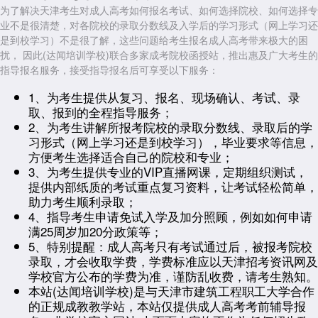
为了解决天津考生对成人高考如何报名考试、如何选择院校、如何选择专
业不是很清楚，对各院校的录取分数线及入学后的学习形式（网上学习还
是到校学习）不是很了解，这些问题给考生报名成人高考带来极大的困
扰， 因此(达闻培训学校)联合多家成考院校函授站，推出惠及广大考生的
指导报名服务，接受指导报名后可享受以下服务：
1、为考生提供从复习、报名、现场确认、考试、录
取、报到的全程指导服务；
2、为考生讲解所报考院校的录取分数线、录取后的学
习形式（网上学习还是到校学习），毕业要求等信息，
方便考生选择适合自己的院校和专业；
3、为考生提供专业的VIP直播网课，定期组织测试，
提供内部纸质的考试重点复习资料，让考试轻松简单，
助力考生顺利录取；
4、指导考生申请免试入学及加分照顾，例如如何申请
满25周岁加20分政策等；
5、特别提醒：成人高考只有考试通过后，被报考院校
录取，才会收取学费，学费标准应以天津招考资讯网及
学校官方公布的学费为准，谨防乱收费，请考生熟知。
本站(达闻培训学校)是与天津市建筑工程职工大学合作
的正规成教教学站，本站仅提供成人高考考前辅导报