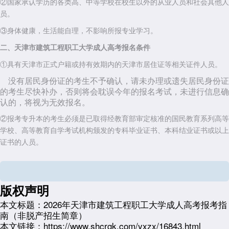
②国家承认学历的各类高、中等学校在校生以外的从业人员和社会其他人
员。
③身体健康，生活能自理，不影响所报专业学习。
二、天津市建筑工程职工大学成人高考
报名条件
①具有天津市正式户籍或持有效期内的天津市居住证等相关证件人员。
没有居民身份证的考生不予确认，请未办理或遗失居民身份证
的考生尽快补办，否则将会耽误今年的报名考试，未进行信息确
认的，将视为无效报名。
②报考专升本的考生必须是已取得经教育部审定核准的国民教育系列高等
学校、高等教育自学考试机构颁发的专科毕业证书、本科结业证书或以上
证书的人员。
考生报考的专业原则上应与所从事的专业对口。
③在中国定居并符合上述报名条件的港澳居民持《港澳居民来往内地通行
版权声明
证》或《港澳居民居住证》、台湾居民持《台湾居民来往大陆通行证》或
《台湾居民居住证》、外国侨民持《外国人永久居留身份证》在规定的报
本文标题：
2026年天津市建筑工程职工大学成人高考报考指
名时间内，到指定的报名点现场报名。详见天津市教育招生考试院招考资
南（非脱产招生简章）
讯网。
本文链接：
https://www.shcrgk.com/yxzx/16843.html