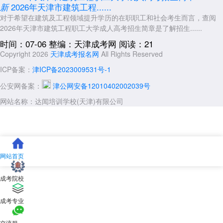
天津市建筑
2026年天津市建筑工程......
新
高起
工程造价
天津户籍或
语文+外语+数学（理
工程职工大
2年
对于希望在建筑及工程领域提升学历的在职职工和社会考生而言，查阅
专
有居住证
工）+计算机基础
现代物流管
学
2026年天津市建筑工程职工大学成人高考招生简章是了解招生......
理
时间：07-06
整编：天津成考网
阅读：21
现代物业管
Copyright 2026
天津成考报名网
All Rights Reserved
理
ICP备案：
津ICP备2023009531号-1
供热通风与
空调工程技
公安网备案：
津公网安备12010402002039号
术
网站名称：达闻培训学校(天津)有限公司
工业设备安
装工程技术
四、2026年天津市建筑工程职工大学成人高考
报名时间及报名地点
网站首页
报名时间：即日起开始报名，至8月月底截止，一年一次，全国统考。
成考院校
考试方式：符合报考条件的考生，须参加教育部组织的全国成人高等学校
招生统一考试，简称“成人高考”。
成考专业
考试时间：2026年10月17日-18日
交流群
报名地点：