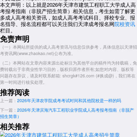
本文声明：
以上就是2026年天津市建筑工程职工大学成人高
④符合免试入学照顾政策的考生(自主就业退役士兵、自主择业军转干
考报考指南（非脱产招生简章）相关信息，考生如需了解更
部、复员干部)，凭身份证、退役证(义务兵/士官退出现役证、军官转业证
多成人高考相关资讯，如成人高考考试科目、择校专业、报
书、军官复员证书)及符合相应报考条件的学历证书，可申请免试就读专
名指导、报名流程都可以关注我们天津成考报名网
院校资讯
升本层次专业(免试条件具体要求详见考生报名所在地省级教育行政部门
栏目。
相关文件)。
免责声明
三、2026年天津市建筑工程职工大学成人高考招生专业及层次
（一）本网站所提供的成人高考资讯与信息仅供参考，具体信息以天津招
考资讯网(www.zhaokao.net)公布为准。
2026年天津市建筑工程职工大学成人高考招生专业
（二）本网站在文章内容来源出处标注为其他平台的稿件均为转载稿，免
费转载出于非商业性学习目的，版权归原作者所有;如您对内容、版权等
院校
层次
专业
学制
户籍
考试科目
问题存在异议，请及时联系邮箱: shcrgk#126.com (#换成@)，我们将在
大数据与会
第一时间进行核实处理。
计
推荐阅读
工商企业管
上一篇：
2026年天津农学院成考考试时间和其他院校是一样的吗
理
下一篇：
2026年天津滨海汽车工程职业学院成人高考报考指南（非脱产
人力资源管
招生简章）
理
相关推荐
建筑工程技
术