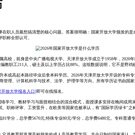
历
津在职人员最想搞清楚的核心问题。答案很明确：国家开放大学颁发的是
评职称全部认可。
校，前身是中央广播电视大学。天津开放大学成立于1958年，2020
万人，在编教职工211人，硕士及以上学历占比88%。这组数据说明，它不是
本或高起本路径毕业后拿本科学历。2026年天津开放大学开设的专科
工商管理、计算机科学与技术、法学、护理学等方向。所有学历证书由国
国家开放大学报名入口]
即可在线报名。
络学习、教材学习与面授相结合的混合模式，面授课多安排在晚间或周
试、职称评审、工资晋升，在欧美等国家也被承认，有"国际学历绿卡"之
学分，总学费5670元;特殊专业80元/学分，总学费6480元。专科普通专业
：它是教育部直属高校颁发的成人高等教育学历，非全日制但国家承认、