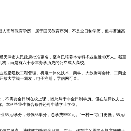
成人高等教育学历，属于国民教育序列，不是全日制学历，但与普通高
年经天津市人民政府批准更名，至今已培养本专科毕业生近40万人。截至
野鸡机构，而是有六十余年办学历史的公立成人高校。
专业包括建设工程管理、机电一体化技术、药学、大数据与会计、工商企
家开放大学统一颁发，电子注册，学信网可查。
末，不需要全日制在校上课，因此属于非全日制学历。但在法律效力上，
称。本科毕业生符合条件还可申请学士学位。
65元/学分，最低86学分，总学费5590元。"一村一"项目更低，55元/
学信网可查、法律效力等同全日制。对于工作繁忙又需要正规文凭的天