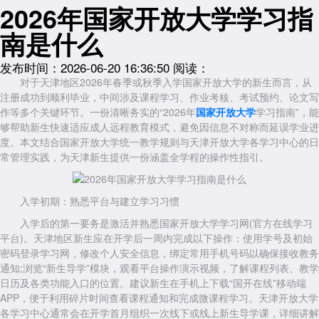
2026年国家开放大学学习指
南是什么
发布时间：2026-06-20 16:36:50
阅读：
对于天津地区2026年春季或秋季入学国家开放大学的新生而言，从
注册成功到顺利毕业，中间涉及课程学习、作业考核、考试预约、论文写
作等多个关键环节。一份清晰务实的“2026年
国家开放大学
学习指南”，能
够帮助新生快速适应成人远程教育模式，避免因信息不对称而延误学业进
度。本文结合国家开放大学统一教学规则与天津开放大学各学习中心的日
常管理实践，为天津新生提供一份涵盖全学程的操作性指引。
入学初期：熟悉平台与建立学习习惯
入学后的第一要务是激活并熟悉国家开放大学学习网(官方在线学习
平台)。天津地区新生应在开学后一周内完成以下操作：使用学号及初始
密码登录学习网，修改个人安全信息，绑定常用手机号码以确保接收教务
通知;浏览“新生导学”模块，观看平台操作演示视频，了解课程列表、教学
日历及各类功能入口的位置。建议新生在手机上下载“国开在线”移动端
APP，便于利用碎片时间查看课程通知和完成微课程学习。天津开放大学
各学习中心通常会在开学首月组织一次线下或线上新生导学课，详细讲解