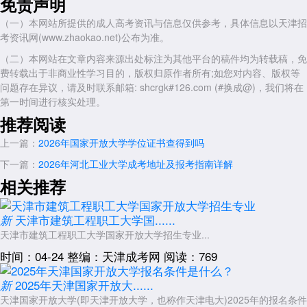
免责声明
在学期初将各科作业截止时间标注在手机日历中，设置提前三天提醒，以
（一）本网站所提供的成人高考资讯与信息仅供参考，具体信息以天津招
防因工作繁忙而遗漏。
考资讯网(www.zhaokao.net)公布为准。
终结性考试：形式与地点
（二）本网站在文章内容来源出处标注为其他平台的稿件均为转载稿，免
终结性考试即期末考试，通常在学期末集中进行。2026年天津地区
费转载出于非商业性学习目的，版权归原作者所有;如您对内容、版权等
的考试形式仍分为两类：一类为纸质闭卷或开卷考试，需前往所在学习中
问题存在异议，请及时联系邮箱: shcrgk#126.com (#换成@)，我们将在
心指定的考点参加;另一类为网络机考，在天津开放大学各学习中心的标
第一时间进行核实处理。
准化机房完成。具体考试时间、地点及座位安排，需在考前两周登录学习
推荐阅读
网“考试信息”栏目自行查询并打印准考证。新生须特别注意：每学期缺考
或不及格的课程，可在下一学期申请补考，但补考机会有限，且可能影响
上一篇：
2026年国家开放大学学位证书查得到吗
毕业进度，应尽量争取一次通过。
下一篇：
2026年河北工业大学成考地址及报考指南详解
毕业论文(设计)与答辩
相关推荐
对于专升本层次的学生，毕业学期须完成毕业论文(设计)并参加答
辩。天津地区的论文工作流程通常为：学期初公布选题范围，学生与指导
天津市建筑工程职工大学国......
新
老师双向选择;之后进行开题报告撰写、初稿提交、中期检查、终稿查重
天津市建筑工程职工大学国家开放大学招生专业...
及答辩等环节。2026年天津开放大学将继续执行查重率(通常要求低于
30%)和格式规范的双重标准。建议学生提前与指导老师建立稳定的沟通
时间：04-24
整编：天津成考网
阅读：769
渠道(如微信或邮件)，每月至少主动汇报一次进展，避免在最后一个月突
击赶制论文。
2025年天津国家开放大......
新
天津国家开放大学(即天津开放大学，也称作天津电大)2025年的报名条件
学籍与毕业注意事项