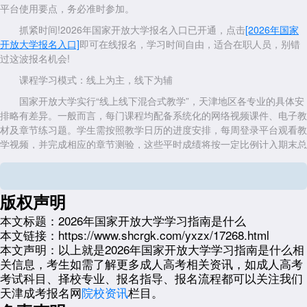
平台使用要点，务必准时参加。
抓紧时间!2026年国家开放大学报名入口已开通，点击
[2026年国家
开放大学报名入口]
即可在线报名，学习时间自由，适合在职人员，别错
过这波报名机会!
课程学习模式：线上为主，线下为辅
国家开放大学实行“线上线下混合式教学”，天津地区各专业的具体安
排略有差异。一般而言，每门课程均配备系统化的网络视频课件、电子教
材及章节练习题。学生需按照教学日历的进度安排，每周登录平台观看教
学视频，并完成相应的章节测验，这些平时成绩将按一定比例计入期末总
评。对于统设必修课程，天津开放大学会安排少量面授辅导课(通常安排
在周末)，由辅导教师集中答疑和梳理重难点。建议新生提前下载每门课
程的“考核说明”文件，清晰了解该课程的最终成绩构成比例(如平时作业
版权声明
占30%、期末考试占70%等)，以便合理分配学习精力。
本文标题：
2026年国家开放大学学习指南是什么
形成性考核：按时完成不拖延
本文链接：
https://www.shcrgk.com/yxzx/17268.html
形成性考核(即平时作业)是国家开放大学课程考核的重要组成部分，
本文声明：
以上就是2026年国家开放大学学习指南是什么相
通常在学期中分阶段发布。天津地区新生需特别注意每项作业的提交截止
关信息，考生如需了解更多成人高考相关资讯，如成人高考
日期，系统一般不支持逾期补交。作业形式包括在线选择题、简答题、小
考试科目、择校专业、报名指导、报名流程都可以关注我们
组讨论及案例分析报告等。对于需要上传文件的作业，务必按照要求的格
天津成考报名网
院校资讯
栏目。
式(如PDF或Word)和命名规则提交，避免因格式不符被退回。建议新生