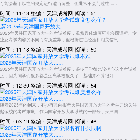
可能会基于以往的规定进行适当调整，但通常不会与过往......
天津地区新生还需留意以下学籍关键节点：每学期开学初需进行学籍
时间：11-13
整编：天津成考网
阅读：51
电子注册(在规定时间内缴纳学费后自动完成);如需休学或转专业，须在学
期开始前向学习中心提交书面申请;毕业图像采集通常在毕业前半年由学
2025年天津国家开放大......
新
校统一组织，错过采集将直接影响毕业证书制作。专升本学生若计划申请
2025年天津国家开放大学的考试难度，虽然具体难度可能会因课程、专
学士学位，务必在入学后第一学期就了解学位英语考试时间及学位论文要
业及考试内容的不同而有所差异，但根据过往经验和相关信息......
求，提前做好专项准备。
时间：11-13
整编：天津成考网
阅读：50
天津地区2026年
国家开放大学
新生只要抓住“平台操作、作业截止、
考试安排、论文流程”四大关键节点，即可从容完成学业。建议每位新生
2025年天津国家开放大......
收藏天津开放大学官方微信公众号及学习中心教务办公室联系电话，遇到
2025年天津国家开放大学的考试难度，很多同学都比较担心这个考试难
任何系统故障或规则疑问时，第一时间向班主任或教务老师求助，而非依
度，因为同学们很多都是远离学校很久了，基础并不算很好，......
赖网络搜索非官方解释。学习指南的核心要义在于“按规行事、节点前
移、主动沟通”，希望天津新生们在2026年开启一段有序、充实的学历提
时间：12-30
整编：天津成考网
阅读：54
升旅程。祝您学有所获，按期毕业。
2025年天津国家开放大......
展开全文
随着2025年的到来，不少有意向报考天津国家开放大学的考生开始关注
起该校的考试难度。作为国家开放大学系统的一部分，天津国......
时间：03-19
整编：天津成考网
阅读：46
2025年天津国家开放大......